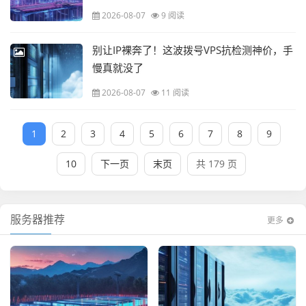
2026-08-07
9 阅读
别让IP裸奔了！这波拨号VPS抗检测神价，手
慢真就没了
2026-08-07
11 阅读
1
2
3
4
5
6
7
8
9
10
下一页
末页
共 179 页
服务器推荐
更多