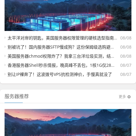
太平洋对岸的钥匙，美国服务器权限管理的硬核选型指南—从root到sudo的生存法则
08/08
别被坑了！国内服务器SFTP慢成狗？这份保姆级选购避坑指南，看完直接上车
08/08
美国服务器chmod权限炸了？我拿三台洋垃圾实测，结果有点意外
08/08
香港服务器Shell秒杀情报，晚高峰不丢包，1核1G仅28元/月，手慢无！
08/07
别让IP裸奔了！这波拨号VPS抗检测神价，手慢真就没了
08/07
服务器推荐
更多