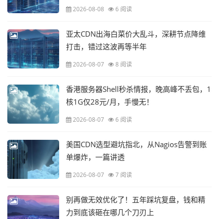
2026-08-08
6 阅读
亚太CDN出海白菜价大乱斗，深耕节点降维
打击，错过这波再等半年
2026-08-07
8 阅读
香港服务器Shell秒杀情报，晚高峰不丢包，1
核1G仅28元/月，手慢无！
2026-08-07
6 阅读
美国CDN选型避坑指北，从Nagios告警到账
单爆炸，一篇讲透
2026-08-07
7 阅读
别再做无效优化了！五年踩坑复盘，钱和精
力到底该砸在哪几个刀刃上