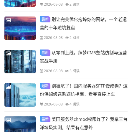
则
2026-08-08
2 阅读
别让完美优化拖垮你的网站，一个老运
最新
营的十年避坑复盘
2026-08-08
2 阅读
从零到上线，织梦CMS整站仿制与运营
最新
实战手册
2026-08-08
3 阅读
别被坑了！国内服务器SFTP慢成狗？这
最新
份保姆级选购避坑指南，看完直接上车
2026-08-08
4 阅读
美国服务器chmod权限炸了？我拿三台
最新
洋垃圾实测，结果有点意外