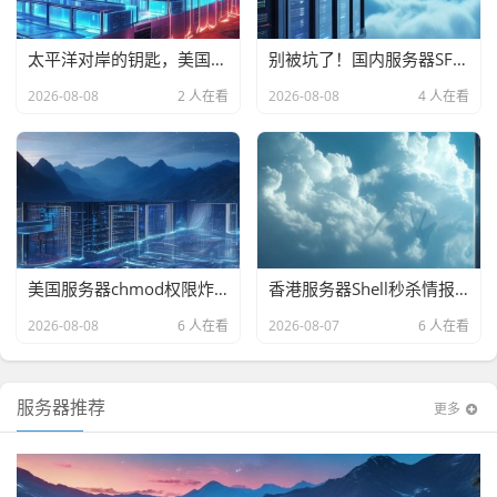
太平洋对岸的钥匙，美国服务器权限管理的硬核选型指南—从root到sudo的生存法则
别被坑了！国内服务器SFTP慢成狗？这份保姆级选购避坑指南，看完直接上车
2026-08-08
2 人在看
2026-08-08
4 人在看
美国服务器chmod权限炸了？我拿三台洋垃圾实测，结果有点意外
香港服务器Shell秒杀情报，晚高峰不丢包，1核1G仅28元/月，手慢无！
2026-08-08
6 人在看
2026-08-07
6 人在看
服务器推荐
更多