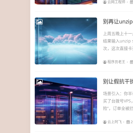
云网工程师
别再让unz
上周五晚上十一
结果输入unzip
次，这次直接卡死
程序员老王
别让假抗干扰
场景引入：你半
买了台拨号VPS
险”，订单全被拦
云上阿飞
2