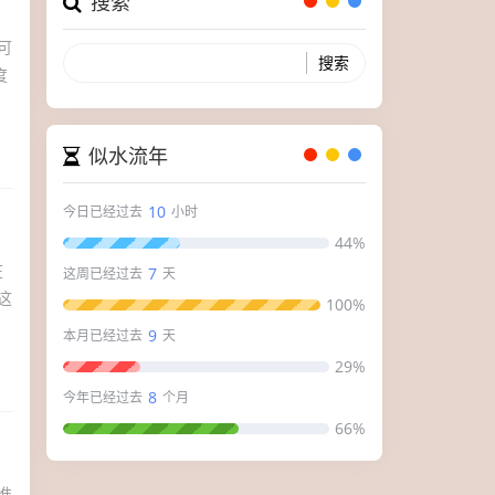
搜索
可
度
似水流年
10
今日已经过去
小时
44%
在
7
这周已经过去
天
这
100%
9
本月已经过去
天
29%
8
今年已经过去
个月
66%
准