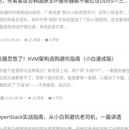
别急着上高防，先看看这台韩国原生IP服务器能不能扛住DDoS—三区实测+加固方案复盘
台机器的时候我挺纠结的，厂商说是“首尔LG机房原生IP，自带三层清洗”，
国机房鱼龙混杂，有的号称“高防”实际就是加了个防火墙规则，连流量调
直接把测试环境拉满：本地是首尔某...
2026-08-08
23 阅读
3 评论
务器忽悠了！KVM架构选购避坑指南（小白速成版）
你是不是遇到过这种情况？新项目上线，用户骂“卡成PPT”，一看服务器
远到光速都救不了；但换个国内机房，备案要等一星期，心都凉了半截，
就成了“万金油”——不用备案，延迟对...
2026-08-08
28 阅读
3 评论
penStack实战指南，从小白到避坑老司机，一篇讲透
上周有个做跨境电商的朋友老李跟我吐槽，说他在香港机房租了台服务器