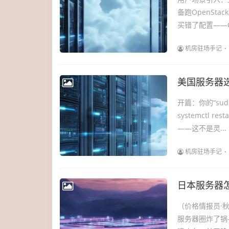
备跑OpenS
买错了配置——C
机房驻场手记
美国服务器
开篇：你的“su
systemctl 
——这不是灵...
机房驻场手记
日本服务器
（价格情报员·
服务器圈炸了锅