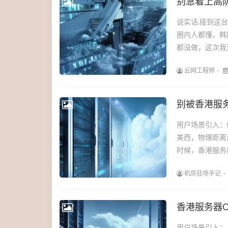
说实话,接到这
圈内人都懂，韩
都没做，这次我
云网工程师
别被香港服
用户场景引入：
美西，物理距离
时候，香港服务器
机房驻场手记
香港服务器O
用户场景引入：