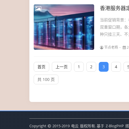
香港服务器
当前促销背景：
双重窗口期，各
种只挂三天、不主
节点老杨
2
首页
上一页
1
2
3
4
共 100 页
Copyright
2015-2019
电云
版权所有. 基于
Z-BlogPHP
搭