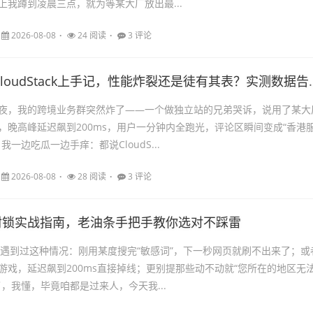
上我蹲到凌晨三点，就为等某大厂放出最...
2026-08-08
24 阅读
3 评论
香港服务器CloudStack上
夜，我的跨境业务群突然炸了——一个做独立站的兄弟哭诉，说用了某大
，晚高峰延迟飙到200ms，用户一分钟内全跑光，评论区瞬间变成“香港
我一边吃瓜一边手痒：都说CloudS...
2026-08-08
28 阅读
3 评论
防封锁实战指南，老油条手把手教你选对不踩雷
也遇到过这种情况：刚用某度搜完“敏感词”，下一秒网页就刷不出来了；或
游戏，延迟飙到200ms直接掉线；更别提那些动不动就“您所在的地区无
，我懂，毕竟咱都是过来人，今天我...