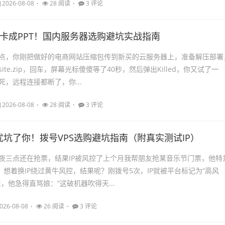
2026-08-08
28 阅读
3 评论
ip卡成PPT！国内服务器选购避坑实战指南
点，你刚把做好的电商网站压缩包传到新买的云服务器上，准备解压部署
 site.zip，回车，屏幕光标傻傻等了40秒，然后弹出Killed，你又试了一
，远程连接都断了，你...
2026-08-08
28 阅读
3 评论
坑了你！拨号VPS选购避坑指南（附真实测试IP）
夜三点还在抢票，结果IP被风控了上个月我帮朋友抢某音乐节门票，他特
，想着换IP绕过黄牛风控，结果呢？刚拨号5次，IP就被平台标记为“高风
，他急得直骂娘：“这破机器吹得天...
026-08-08
26 阅读
3 评论