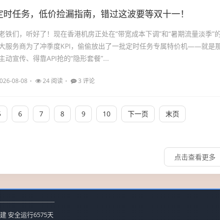
定时任务，低价捡漏指南，错过这波要等双十一！
老铁们，听好了！现在香港机房正处在“带宽成本下调”和“暑期流量淡季”
大服务商为了冲季度KPI，偷偷放出了一批定时任务专属特价机——就是
动宣传、得靠API抢的“隐形套餐”...
026-08-08
24 阅读
3 评论
5
6
7
8
9
10
下一页
末页
点击查看更多
建 安全运行
6575
天