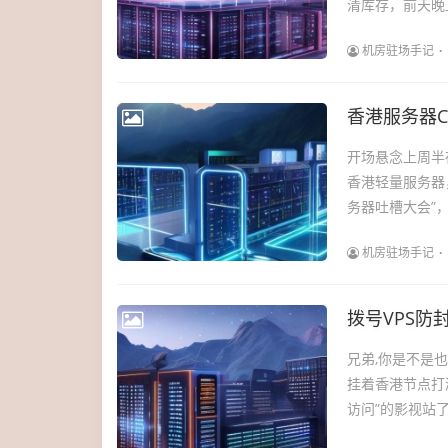
清库存，前天晚
机房驻场手记
开场悬念上周半
香港轻量服务器
务器吐槽大会”，
机房驻场手记
拨号VPS
兄弟,你是不是
挂着香港节点打
访问”的影视站了