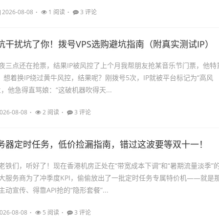
2026-08-08
1 阅读
3 评论
抗干扰坑了你！拨号VPS选购避坑指南（附真实测试IP）
夜三点还在抢票，结果IP被风控了上个月我帮朋友抢某音乐节门票，他特
，想着换IP绕过黄牛风控，结果呢？刚拨号5次，IP就被平台标记为“高风
，他急得直骂娘：“这破机器吹得天...
026-08-08
2 阅读
3 评论
务器定时任务，低价捡漏指南，错过这波要等双十一！
老铁们，听好了！现在香港机房正处在“带宽成本下调”和“暑期流量淡季”
大服务商为了冲季度KPI，偷偷放出了一批定时任务专属特价机——就是
动宣传、得靠API抢的“隐形套餐”...
026-08-08
5 阅读
3 评论