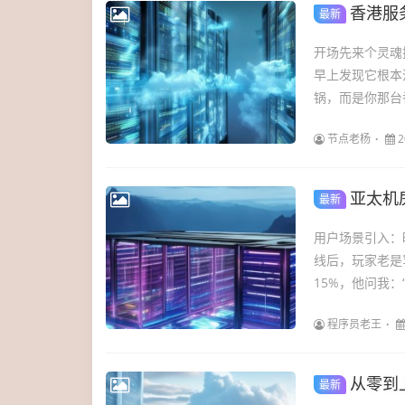
香港服务
最新
开场先来个灵魂
早上发现它根本
锅，而是你那台香
节点老杨
2
亚太机
最新
用户场景引入：
线后，玩家老是
15%，他问我：
程序员老王
从零到上
最新