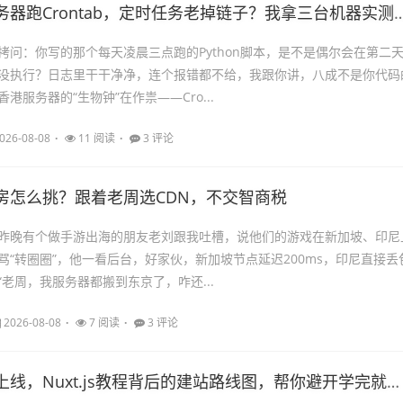
器跑Crontab，定时任务老掉链子？我拿三台机器实测给你看
拷问：你写的那个每天凌晨三点跑的Python脚本，是不是偶尔会在第二
没执行？日志里干干净净，连个报错都不给，我跟你讲，八成不是你代码
港服务器的“生物钟”在作祟——Cro...
026-08-08
11 阅读
3 评论
房怎么挑？跟着老周选CDN，不交智商税
昨晚有个做手游出海的朋友老刘跟我吐槽，说他们的游戏在新加坡、印尼
骂“转圈圈”，他一看后台，好家伙，新加坡节点延迟200ms，印尼直接丢
“老周，我服务器都搬到东京了，咋还...
2026-08-08
7 阅读
3 评论
线，Nuxt.js教程背后的建站路线图，帮你避开学完就废的坑