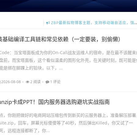
ZBP最新拟物博客主题，支持移动端自适应，强大的SEO功能，更多详情请点击
李洋博客主题QUIETLEE支持全局夜间模式，点击查看更多主题详情介绍。
安装基础编译工具链和常见依赖（一定要装，别偷懒）
tCode：当宝塔面板成为你的On-Call战友运维人的宿命，是在最不该醒来
盘前，而宝塔面板，这个看似温柔的图形化外壳，在关键时刻，既可能是
能是绑在脚踝上的铅块，以下，...
2026-08-08
2 阅读
1 评论
unzip卡成PPT！国内服务器选购避坑实战指南
点，你刚把做好的电商网站压缩包传到新买的云服务器上，准备解压部署
 site.zip，回车，屏幕光标傻傻等了40秒，然后弹出Killed，你又试了一
，远程连接都断了，你...