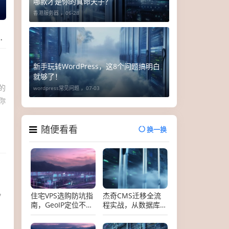
哪款才是你的真命天子？
香港服务器 ，
06-28
新手玩转WordPress，这8个问题搞明白
就够了！
的
wordpress常见问题 ，
07-03
你
随便看看
换一换
，
住宅VPS选购防坑指
杰奇CMS迁移全流
南，GeoIP定位不
程实战，从数据库重
准，可能就是这几步
构到性能优化的终极
没做对
方案