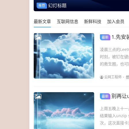
幻灯标题
推荐
最新文章
互联网信息
新鲜科技
加入会员
1.先
最新
凌晨三点的Lee
时刻，被钉在键
的救生圈，也可
云网工程师
别再让
最新
上周五晚上十一
结果输入unzip
次，这次直接卡死