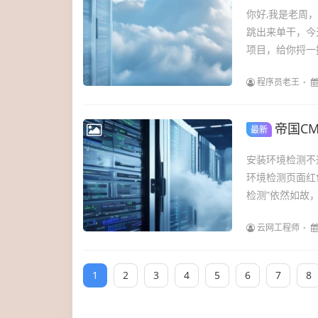
你好,我是老周
跳出来单干，今天
项目，给你捋一捋
程序员老王
帝国C
最新
安装环境检测不通
环境检测页面红色
检测”依然如故，
云网工程师
1
2
3
4
5
6
7
8