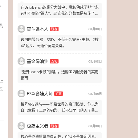
在UnixBench的跑分大战中，我仿佛成了那个永
远打不倒的“铁人”，尽管我的分数像是被施了魔
天
法一样，总是在原地踏步
的
奋斗逼本人
游客
08月08日
选国内服务器，SSD、不低于2.5GHz主频、2核
4G起步、高速带宽是关键。
基金绿油油
游客
08月08日
"避开unzip卡顿的陷阱，选购国内服务器的实用
指南！"
上
包
ESXi套娃大师
游客
08月08日
拨号VPS避坑——网络世界的隐形陷阱，你以为
自己掌握了上网的钥匙，却不知早已落入了黑客
精心布置的圈套。
极简主义者
游客
08月08日
核心是IP池质量与稳定性，CPU不是决定因素，