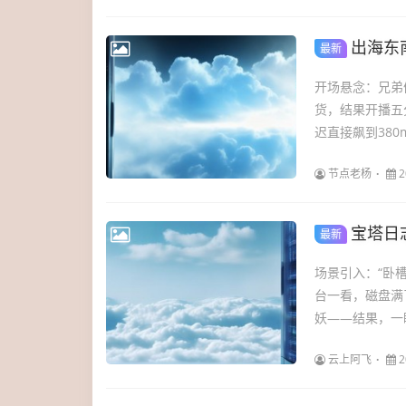
出海东南
最新
开场悬念：兄弟
货，结果开播五
迟直接飙到380
节点老杨
2
宝塔日
最新
场景引入：“卧
台一看，磁盘满
妖——结果，一眼就
云上阿飞
2