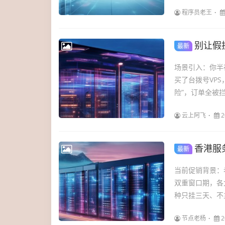
程序员老王
别让假
最新
场景引入：你半
买了台拨号VPS
险”，订单全被拦
云上阿飞
2
香港服
最新
当前促销背景：
双重窗口期，各
种只挂三天、不主
节点老杨
2