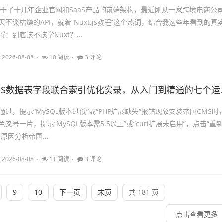
，干了十几年企业官网和SaaS产品的前端架构，最近刚从一家跨境电商公
不谈枯燥的API，就着“Nuxt.js教程”这个热词，结合我这些年看到的真
：到底该不该学Nuxt？...
2026-08-08
10 阅读
3 评论
MS数据表字段联合索引优化实录，从入门到精通的七个运维坑
过，提示“MySQL版本过低”或“PHP扩展缺失”报错现象安装帝国CMS时
叉号一片，提示“MySQL版本需5.5以上”或“curl扩展未启用”，点击“重
原因分析帝国...
2026-08-08
11 阅读
3 评论
9
10
下一页
末页
共 181 页
点击查看更多