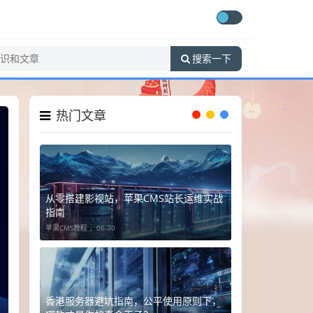
搜索一下
热门文章
从零搭建影视站，苹果CMS站长运维实战
指南
苹果CMS教程 ，
06-30
香港服务器避坑指南，公平使用原则下，