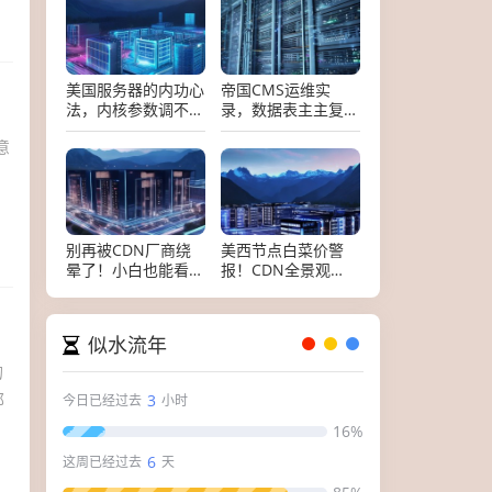
美国服务器的内功心
帝国CMS运维实
法，内核参数调不
录，数据表主主复制
好，独享带宽也白搭
与十二个高频故障的
意
终极排障手册
别再被CDN厂商绕
美西节点白菜价警
晕了！小白也能看懂
报！CDN全景观
的国内CDN分析平
测，谁在裸奔降价，
台选购避坑指南
谁在悄悄割韭菜？
似水流年
的
那
3
今日已经过去
小时
16%
6
这周已经过去
天