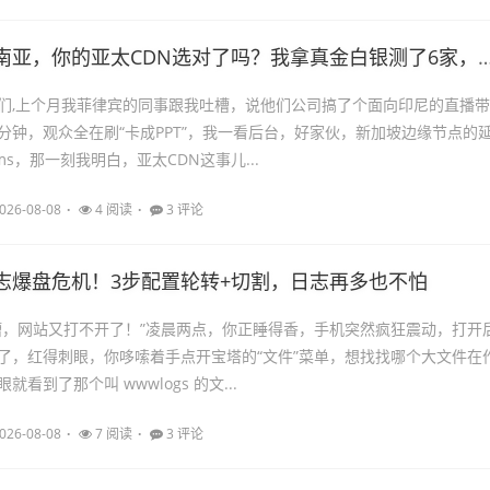
亚，你的亚太CDN选对了吗？我拿真金白银测了6家，结果有点意外
们,上个月我菲律宾的同事跟我吐槽，说他们公司搞了个面向印尼的直播带
分钟，观众全在刷“卡成PPT”，我一看后台，好家伙，新加坡边缘节点的
ms，那一刻我明白，亚太CDN这事儿...
026-08-08
4 阅读
3 评论
志爆盘危机！3步配置轮转+切割，日志再多也不怕
槽，网站又打不开了！”凌晨两点，你正睡得香，手机突然疯狂震动，打开
了，红得刺眼，你哆嗦着手点开宝塔的“文件”菜单，想找找哪个大文件在
看到了那个叫 wwwlogs 的文...
026-08-08
7 阅读
3 评论