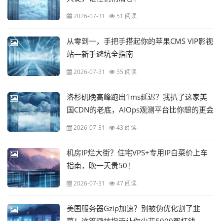
2026-07-31
51 阅读
从零到一，手把手搭起你的苹果CMS VIP影视
站—新手避坑全指南
2026-07-31
55 阅读
洛杉矶晚高峰跑出1ms延迟？我扒了这家美
国CDN的老底，AIOps观测平台比你想的更会
装
2026-07-31
43 阅读
机房IP烂大街？住宅VPS+专用IP白菜价上车
指南，晚一天贵50！
2026-07-31
47 阅读
美国服务器Gzip加速？别被伪优化割了韭