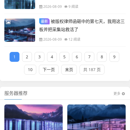
2026-08-09
9 阅读
被版权律师函砸中的第七天，我用这三
最新
板斧把采集站救活了
2026-08-09
12 阅读
1
2
3
4
5
6
7
8
9
10
下一页
末页
共 187 页
服务器推荐
更多