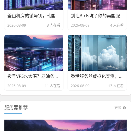
釜山机房的锁与钥，韩国原生IP服务器Fail2ban实战横评，哪款能扛住爆破还能跑满带宽？
别让Btrfs坑了你的美国服务器！小白也能看懂的选购避坑指南
2026-08-09
3 人在看
2026-08-09
4 人在看
拨号VPS水太深？老油条手把手教你选一台隐身能打的
香港服务器虚拟化实测，别被CN2忽悠了，我拿数据撕开遮羞布
2026-08-09
11 人在看
2026-08-09
13 人在看
服务器推荐
更多