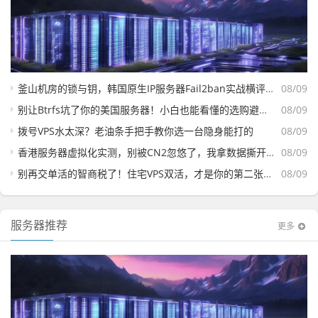
釜山机房的锁与钥，韩国原生IP服务器Fail2ban实战横评，哪款能扛住爆破还能跑满带宽？
08/09
别让Btrfs坑了你的美国服务器！小白也能看懂的选购避坑指南
08/09
拨号VPS水太深？老油条手把手教你选一台隐身能打的
08/09
香港服务器虚拟化实测，别被CN2忽悠了，我拿数据撕开遮羞布
08/09
别再交单活的智商税了！住宅VPS双活，才是你的第二张身份证
08/09
服务器推荐
更多