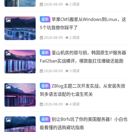
怎么花
2026-08-09
2 阅读
苹果CMS搬家从Windows到Linux，这
最新
5个坑我替你踩平了
2026-08-09
2 阅读
釜山机房的锁与钥，韩国原生IP服务器
最新
Fail2ban实战横评，哪款能扛住爆破还能跑
满带宽？
2026-08-09
3 阅读
ZBlog主题二次开发实战，从安装失效
最新
到多语言适配的七道生死关
2026-08-09
4 阅读
别让Btrfs坑了你的美国服务器！小白也
最新
能看懂的选购避坑指南