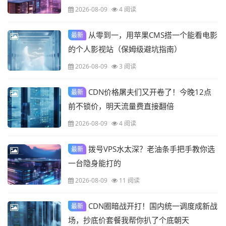
2026-08-09
4 阅读
从零到一，用苹果CMS搭一个能看电影
最新
的个人影视站（保姆级避坑指南）
2026-08-09
3 阅读
CDN价格屠夫们又开卷了！今晚12点
最新
前不锁价，明天流量费直接翻倍
2026-08-09
4 阅读
拨号VPS水太深？老油条手把手教你选
最新
一台隐身能打的
2026-08-09
11 阅读
CDN圈暗战开打！国内统一调度成新战
最新
场，抄底价套餐我帮你扒了个底朝天