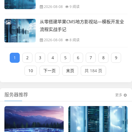
2026-08-08
9 阅读
从零搭建苹果CMS地方影视站—模板开发全
流程实战手记
2026-08-08
8 阅读
1
2
3
4
5
6
7
8
9
10
下一页
末页
共 184 页
服务器推荐
更多