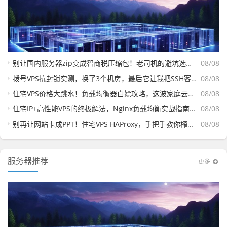
别让国内服务器zip变成智商税压缩包！老司机的避坑选购指南
08/08
拨号VPS抗封锁实测，换了3个机房，最后它让我把SSH客户端删了
08/08
住宅VPS价格大跳水！负载均衡器白嫖攻略，这波家庭云便宜到离谱，手慢真没了
08/08
住宅IP+高性能VPS的终极解法，Nginx负载均衡实战指南（附三款高性价比套餐横评）
08/08
别再让网站卡成PPT！住宅VPS HAProxy，手把手教你榨干每一兆带宽
08/08
服务器推荐
更多