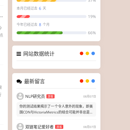
57%
6
本月已经过去
天
19%
8
今年已经过去
个月
今
66%
点
网站数据统计
最新留言
果
行
NLP研究员
游客
08月07日
你的测试结果揭示了一个令人意外的现象，即美
国CDN与VictoriaMetrics的结合可能并非总是最
优的。
双链笔记爱好者
游客
08月07日