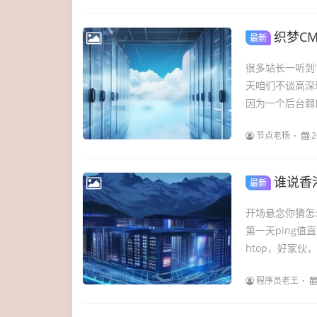
织梦C
最新
很多站长一听到
天咱们不谈高深
因为一个后台弱
节点老杨
2
谁说香
最新
开场悬念你猜怎
第一天ping值
htop，好家伙，
程序员老王