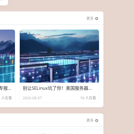
更多
手慢无！国内服务器CURL特快专报，核心机房骨折价，晚一秒流量费翻倍
别让SELinux坑了你！美国服务器选购+配置实战手册（附测试IP）
2 人在看
2026-08-07
10 人在看
更多