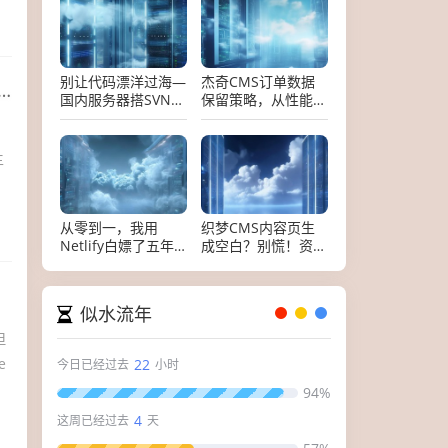
别让代码漂洋过海—
杰奇CMS订单数据
国内服务器搭SVN的
保留策略，从性能优
保姆级选购指南
化到数据安全的全链
路实践
主
从零到一，我用
织梦CMS内容页生
Netlify白嫖了五年
成空白？别慌！资深
网站，这些坑你别再
客服手把手教你从零
踩了
跑通整站
似水流年
但
e
22
今日已经过去
小时
94%
4
这周已经过去
天