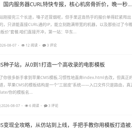
国内服务器CURL特快专报，核心机房骨折价，晚一秒流量费翻倍
站刚接完三个长途，嗓子还冒烟呢，但手里这沓热乎的报价单得赶紧甩出
的，只讲能直接CURL通的IP，能立刻跑满带宽的机器，以及那些过了今
板价”套餐,咱们直接开冲，第一站：华东...
026-08-07
12 阅读
3 评论
MS种子站，从0到1打造一个高收录的电影模板
你很多新手拿到苹果CMS模板,习惯性地直奔index.html去改，但真正
道，苹果CMS的模板结构是一个“三层皮”系统——入口文件只是路由，真
late/你的模板名...
2026-08-07
6 阅读
3 评论
S变现全攻略，从仿站到上线，手把手教你用模板打造被动收入流水线