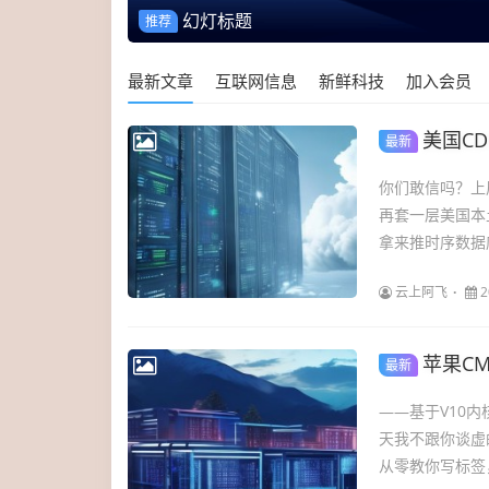
幻灯标题
推荐
最新文章
互联网信息
新鲜科技
加入会员
美国CD
最新
你们敢信吗？上周
再套一层美国本
拿来推时序数据
云上阿飞
2
苹果C
最新
——基于V10
天我不跟你谈虚
从零教你写标签