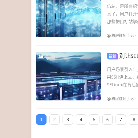
仿站，是所有织
真了，用户打开
那些把目标站解
机房驻场手记
别让SE
最新
用户场景引入：
果SSH连上去
SELinux在
机房驻场手记
1
2
3
4
5
6
7
8