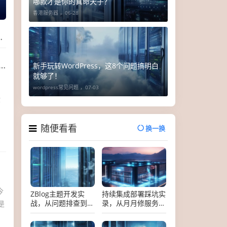
哪款才是你的真命天子？
香港服务器 ，
06-28
新手玩转WordPress，这8个问题搞明白
就够了！
wordpress常见问题 ，
07-03
你
随便看看
换一换
今
ZBlog主题开发实
持续集成部署踩坑实
战，从问题排查到功
录，从月月修服务器
是
能定制全解析
到躺平收钱，我只用
了这三招