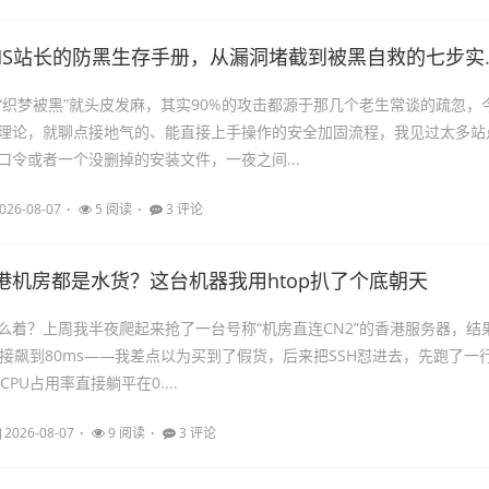
MS站长的防黑生存手册，从漏洞堵截到被黑自救的七步实操
“织梦被黑”就头皮发麻，其实90%的攻击都源于那几个老生常谈的疏忽，
理论，就聊点接地气的、能直接上手操作的安全加固流程，我见过太多站
口令或者一个没删掉的安装文件，一夜之间...
026-08-07
5 阅读
3 评论
港机房都是水货？这台机器我用htop扒了个底朝天
么着？上周我半夜爬起来抢了一台号称“机房直连CN2”的香港服务器，结
直接飙到80ms——我差点以为买到了假货，后来把SSH怼进去，先跑了一
CPU占用率直接躺平在0....
2026-08-07
9 阅读
3 评论