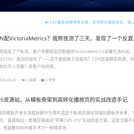
ZBP最新拟物博客主题，支持移动端自适应，强大的SEO功能，更多详情请点击
李洋博客主题QUIETLEE支持全局夜间模式，点击查看更多主题详情介绍。
N配VictoriaMetrics？我熬夜测了三天，发现了一个反直觉的真相
我接了个私活，客户非要把监控数据库VictoriaMetrics部署在洛杉矶，
土CDN，我当时就乐了——这不是脱裤子放屁吗？CDN加速静态资源，
库的写入流量？但客户有钱啊...
026-08-07
2 阅读
3 评论
MS资源站，从模板骨架到高转化播放页的实战改造手记
内核的模板开发全流程拆解作为常年混迹于影视资源站领域的模板开发者，
的，直接掏出一套我压箱底的“苹果CMS V10”实战改造方案，这套方案不
，而是教你如何像手术刀一样精准地...