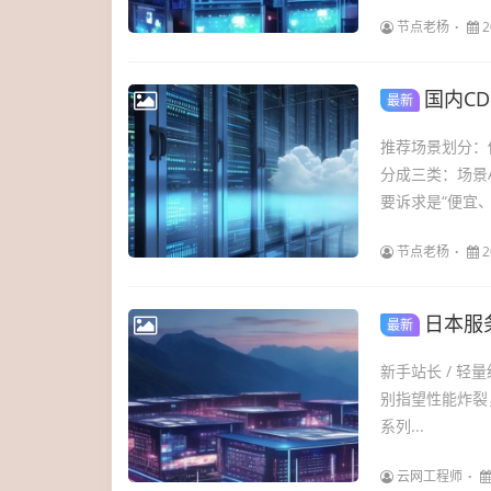
节点老杨
2
国内CD
最新
推荐场景划分：
分成三类：场景
要诉求是“便宜、
节点老杨
2
日本服
最新
新手站长 / 
别指望性能炸裂，首推 
系列...
云网工程师