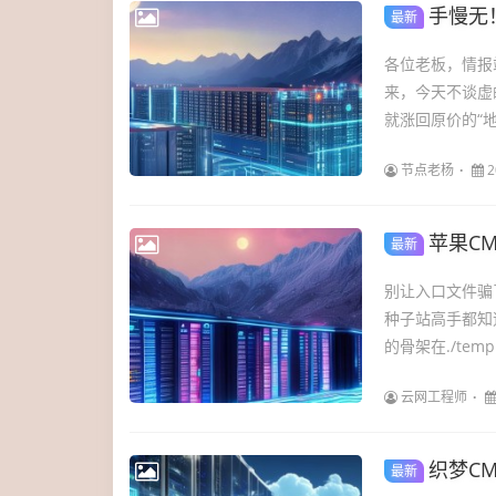
手慢无！
最新
各位老板，情报
来，今天不谈虚
就涨回原价的“地
节点老杨
2
苹果C
最新
别让入口文件骗了
种子站高手都知
的骨架在./temp
云网工程师
织梦CM
最新