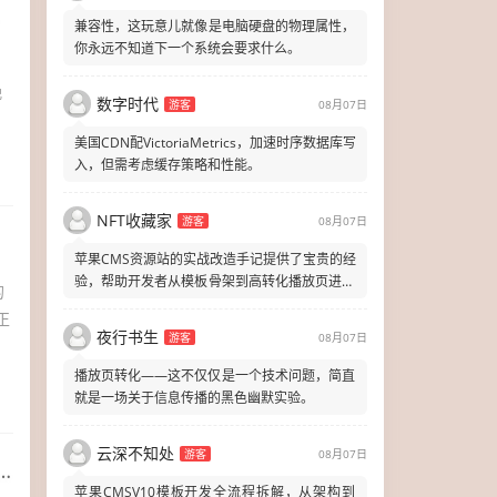
兼容性，这玩意儿就像是电脑硬盘的物理属性，
你永远不知道下一个系统会要求什么。
晚
数字时代
游客
08月07日
美国CDN配VictoriaMetrics，加速时序数据库写
入，但需考虑缓存策略和性能。
NFT收藏家
游客
08月07日
苹果CMS资源站的实战改造手记提供了宝贵的经
验，帮助开发者从模板骨架到高转化播放页进行
的
有效优化。
正
夜行书生
游客
08月07日
播放页转化——这不仅仅是一个技术问题，简直
就是一场关于信息传播的黑色幽默实验。
云深不知处
游客
08月07日
苹果CMSV10模板开发全流程拆解，从架构到