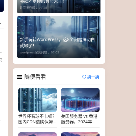
哪款才是你的真命天子？
香港服务器 ，
06-28
新手玩转WordPress，这8个问题搞明白
就够了！
—
wordpress常见问题 ，
07-03
京
随便看看
换一换
世界杯看球不卡顿？
美国服务器 vs 香港
太
国内CDN选购保姆
服务器，2024年终
级指南，小白也能避
极对决指南
开所有坑