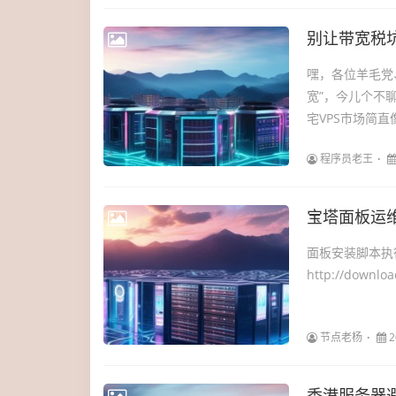
别让带宽税
嘿，各位羊毛党
宽”，今儿个不
宅VPS市场简直
程序员老王
宝塔面板运
面板安装脚本执行
http://download
节点老杨
2