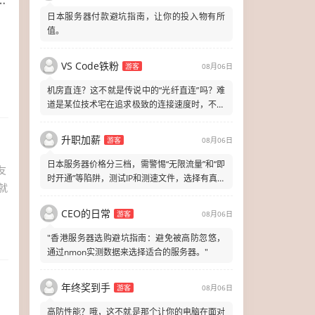
日本服务器付款避坑指南，让你的投入物有所
值。
VS Code铁粉
游客
08月06日
机房直连？这不就是传说中的“光纤直连”吗？难
道是某位技术宅在追求极致的连接速度时，不小
心把光纤线插进了服务器的电源插
升职加薪
游客
08月06日
日本服务器价格分三档，需警惕“无限流量”和“即
友
时开通”等陷阱，测试IP和测速文件，选择有真实
就
机房照片、支持24小时在
CEO的日常
游客
08月06日
"香港服务器选购避坑指南：避免被高防忽悠，
通过nmon实测数据来选择适合的服务器。"
年终奖到手
游客
08月06日
测
高防性能？哦，这不就是那个让你的电脑在面对