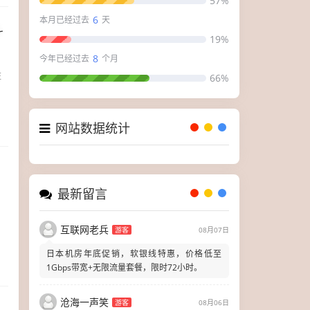
57%
6
本月已经过去
天
斗
19%
8
今年已经过去
个月
住
66%
网站数据统计
最新留言
互联网老兵
游客
08月07日
日本机房年底促销，软银线特惠，价格低至
1Gbps带宽+无限流量套餐，限时72小时。
沧海一声笑
游客
08月06日
实测三款热门机型，延迟、带宽、价格全拆解