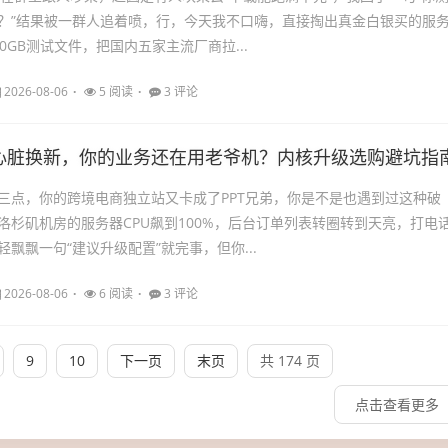
？”结果被一群人追着喷，行，今天我不口嗨，直接掏出真金白银买的服
0GB测试文件，把国内五家主流厂商拉...
2026-08-06
5 阅读
3 评论
心脏换新，你的业务还在用老爷机？内核升级选购避坑指
三点，你的跨境电商独立站又卡成了PPT兄弟，你是不是也遇到过这种破
洛杉矶机房的服务器CPU飙到100%，后台订单列表转圈转到天亮，打电
飘飘一句“建议升级配置”就完事，但你...
2026-08-06
6 阅读
3 评论
9
10
下一页
末页
共 174 页
点击查看更多