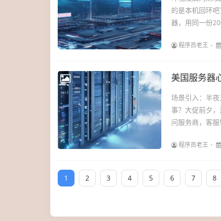
的是本机回环吧
器，用同一份20
程序员老王
美国服务器
场景引入：半夜
事？大促前夕，
问服务商，客服轻
程序员老王
1
2
3
4
5
6
7
8