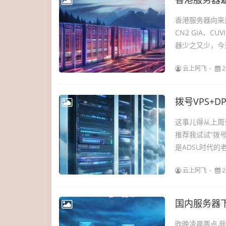
香港服务器向来
CN2 GIA、
器少之又少，今
云上阿飞
2
拨号VPS+
这事儿得从上周
推荐我试试“拨号
是ADSL时代的
云上阿飞
2
国内服务器
昨晚凌晨两点,