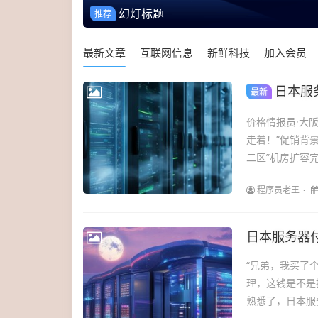
幻灯标题
推荐
最新文章
互联网信息
新鲜科技
加入会员
日本服
最新
价格情报员·大
走着！”促销背
二区”机房扩容
程序员老王
日本服务器
“兄弟，我买了
理，这钱是不是
熟悉了，日本服