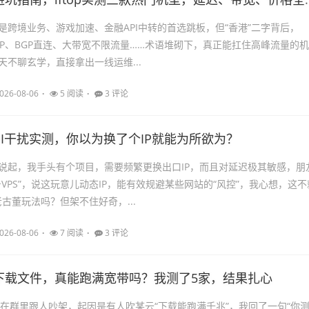
是跨境业务、游戏加速、金融API中转的首选跳板，但“香港”二字背后，
CUVIP、BGP直连、大带宽不限流量……术语堆砌下，真正能扛住高峰流量的机
天不聊玄学，直接拿出一线运维...
026-08-06
5 阅读
3 评论
DPI干扰实测，你以为换了个IP就能为所欲为？
说起，我手头有个项目，需要频繁更换出口IP，而且对延迟极其敏感，朋
VPS”，说这玩意儿动态IP，能有效规避某些网站的“风控”，我心想，这不
老古董玩法吗？但架不住好奇，...
026-08-06
7 阅读
3 评论
下载文件，真能跑满宽带吗？我测了5家，结果扎心
我在群里跟人吵架，起因是有人吹某云“下载能跑满千兆”，我回了一句“你