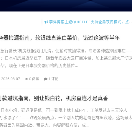
李洋博客主题QUIETLEE支持全局夜间模式，点击查看更多主题详情介绍。
ZBP最新拟物博客主题，支持移动端自适应，强大的SEO功能，更多详情请点击
务器捡漏指南，软银线直连白菜价，错过这波等半年
阪急行番长“机房线报我门儿清，促销时效掐得准，专治各种选择困难症—
景：日本机房最近杀疯了，随着年底各大云厂商冲量，加上某头部大厂“东
完毕，现在正是日本服务器价格的历史低位...
2026-08-07
0 阅读
1 评论
付款避坑指南，别让钱白花，机房直连才是真香
个日本小鸡，延迟倒是低，可一到晚上就卡成PPT，工单发过去三天没人
打水漂了？”——昨晚凌晨两点，一个刚入坑的老哥在群里哀嚎，这场景
务器因为离国内近、带宽大、内容解锁方便，成...