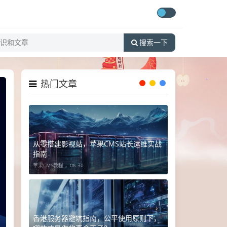
搜索一下
热门文章
从零搭建影视站，苹果CMS站长运维实战
指南
苹果CMS教程 ，
06-30
香港服务器避坑指南，公平使用原则下，