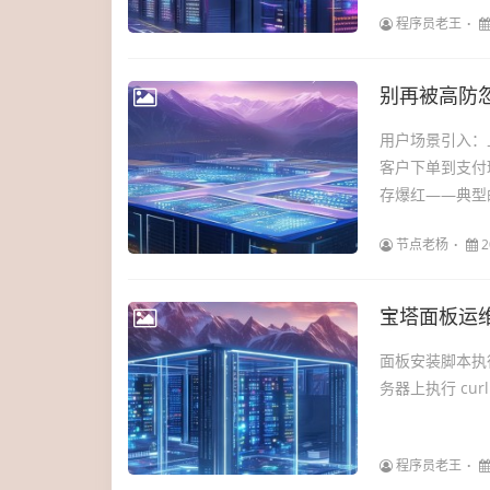
程序员老王
别再被高防
用户场景引入：
客户下单到支付
存爆红——典型的
节点老杨
2
宝塔面板运
面板安装脚本执行到一
务器上执行 curl -sS
程序员老王