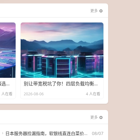
更多
别再被高防忽悠了！香港服务器选购避坑指南（附nmon实测数据）
别让带宽税坑了你！四层负载均衡翻墙新姿势，住宅VPS白菜价大乱斗
3 人在看
2026-08-06
4 人在看
更多
日本服务器捡漏指南，软银线直连白菜价，错过这波等半年
08/07