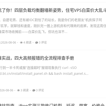
坑了你！四层负载均衡翻墙新姿势，住宅VPS白菜价大乱
、自建宅男、还有被IDC割怕了的站长，我是你们的老朋友“机房探子阿
聊玄学，就聊钱和速度，刚扒完一圈上游机房和代理商的底裤，发现这周
像菜市场收摊前——白菜价乱飞，但坑也深不...
2026-08-06
4 阅读
3 评论
维实战，四大高频报错的全流程排查手册
到一半卡死或报“连接超时”报错现象执行 curl -sSO
.bt.cn/install/install_panel.sh && bash install_panel.s...
026-08-06
3 阅读
3 评论
香港服务器避坑指南，iftop