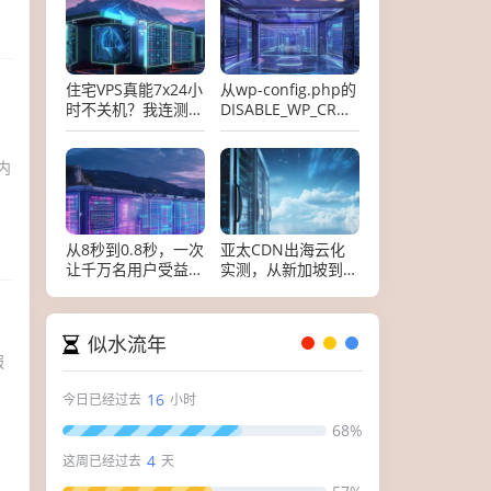
住宅VPS真能7x24小
从wp-config.php的
时不关机？我连测
DISABLE_WP_CRON
30天，结果让人意
开始，拆解
，
外
WordPress运维的
内
六个致命难题
从8秒到0.8秒，一次
亚太CDN出海云化
让千万名用户受益的
实测，从新加坡到悉
网站瘦身实战
尼，谁在裸泳？
似水流年
服
16
今日已经过去
小时
68%
4
这周已经过去
天