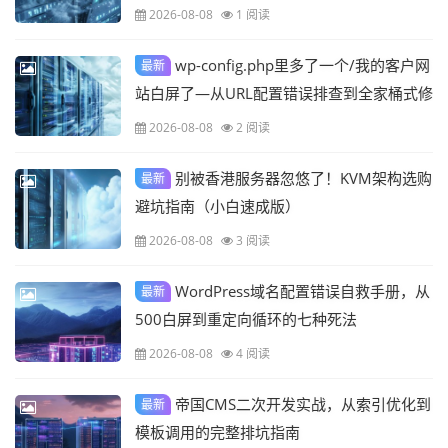
案复盘
2026-08-08
1 阅读
wp-config.php里多了一个/我的客户网
最新
站白屏了—从URL配置错误排查到全家桶式修
复实录
2026-08-08
2 阅读
别被香港服务器忽悠了！KVM架构选购
最新
避坑指南（小白速成版）
2026-08-08
3 阅读
WordPress域名配置错误自救手册，从
最新
500白屏到重定向循环的七种死法
2026-08-08
4 阅读
帝国CMS二次开发实战，从索引优化到
最新
模板调用的完整排坑指南