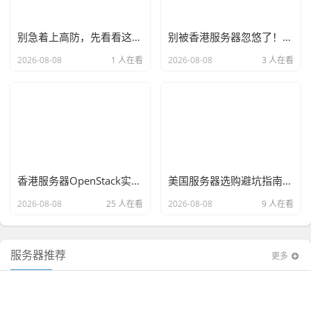
别急着上高防，先看看这台韩国原生IP服务器能不能扛住DDoS—三区实测+加固方案复盘
别被香港服务器忽悠了！KVM架构选购避坑指南（小白速成版）
2026-08-08
1 人在看
2026-08-08
3 人在看
香港服务器OpenStack实战指南，从小白到避坑老司机，一篇讲透
美国服务器选购避坑指南，从sudo翻车到稳如老狗，看这篇就够了
2026-08-08
25 人在看
2026-08-08
9 人在看
服务器推荐
更多