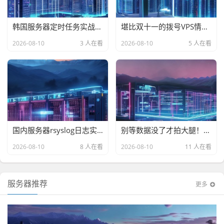
韩国服务器定时任务实战指南，三款高性价比方案横评，避开假韩国陷阱
堪比双十一的拨号VPS情报局，混淆协议加持，这波羊毛不薅血亏！
2026-08-10
3 人在看
2026-08-10
5 人在看
国内服务器rsyslog日志实战指南，从选型到部署，这4款云主机让日志处理快如闪电
别等数据没了才拍大腿！住宅VPS灾备，是智商税还是救命稻草？
2026-08-10
8 人在看
2026-08-10
11 人在看
服务器推荐
更多