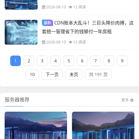
2026-08-10
12 阅读
CDN账本大乱斗！三巨头降价肉搏，这
最新
套统一管理省下的钱够付一年房租
2026-08-10
12 阅读
1
2
3
4
5
6
7
8
9
10
下一页
末页
共 191 页
服务器推荐
更多