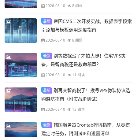
2026-08-10
8 阅读
帝国CMS二次开发实战，数据表字段索
最新
引添加与模板调用深度指南
2026-08-10
8 阅读
别等数据没了才拍大腿！住宅VPS灾
最新
备，是智商税还是救命稻草？
2026-08-10
11 阅读
别再交智商税了！拨号VPS伪装协议选
最新
购避坑指南（附实战IP测试）
2026-08-10
13 阅读
韩国服务器Crontab排坑指南，从零搭
最新
建定时任务，附测试IP和避雷清单