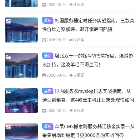
2026-08-10
0 阅读
韩国服务器定时任务实战指南，三款高
最新
性价比方案横评，避开假韩国陷阱
2026-08-10
3 阅读
堪比双十一的拨号VPS情报局，混淆协
最新
议加持，这波羊毛不薅血亏！
2026-08-10
5 阅读
国内服务器rsyslog日志实战指南，从
最新
选型到部署，这4款云主机让日志处理快如闪
电
2026-08-10
8 阅读
苹果CMS搬家跨服务器迁移全实录—从
最新
采集崩塌到稳定日更3000条的实战问答