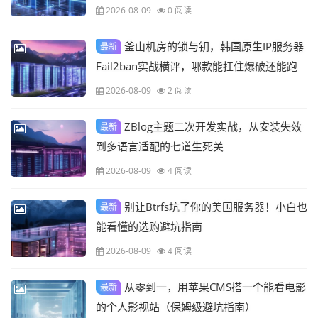
2026-08-09
0 阅读
釜山机房的锁与钥，韩国原生IP服务器
最新
Fail2ban实战横评，哪款能扛住爆破还能跑
满带宽？
2026-08-09
2 阅读
ZBlog主题二次开发实战，从安装失效
最新
到多语言适配的七道生死关
2026-08-09
4 阅读
别让Btrfs坑了你的美国服务器！小白也
最新
能看懂的选购避坑指南
2026-08-09
4 阅读
从零到一，用苹果CMS搭一个能看电影
最新
的个人影视站（保姆级避坑指南）