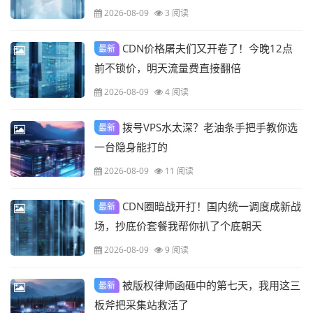
2026-08-09
3 阅读
CDN价格屠夫们又开卷了！今晚12点
最新
前不锁价，明天流量费直接翻倍
2026-08-09
4 阅读
拨号VPS水太深？老油条手把手教你选
最新
一台隐身能打的
2026-08-09
11 阅读
CDN圈暗战开打！国内统一调度成新战
最新
场，抄底价套餐我帮你扒了个底朝天
2026-08-09
9 阅读
被版权律师函砸中的第七天，我用这三
最新
板斧把采集站救活了