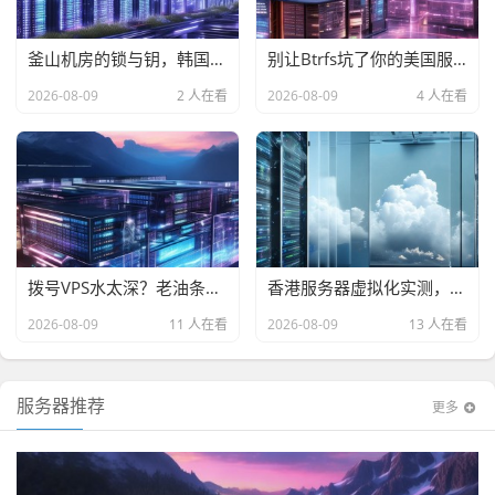
釜山机房的锁与钥，韩国原生IP服务器Fail2ban实战横评，哪款能扛住爆破还能跑满带宽？
别让Btrfs坑了你的美国服务器！小白也能看懂的选购避坑指南
2026-08-09
2 人在看
2026-08-09
4 人在看
拨号VPS水太深？老油条手把手教你选一台隐身能打的
香港服务器虚拟化实测，别被CN2忽悠了，我拿数据撕开遮羞布
2026-08-09
11 人在看
2026-08-09
13 人在看
服务器推荐
更多