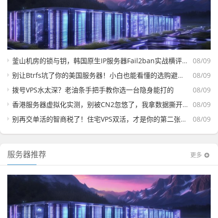
釜山机房的锁与钥，韩国原生IP服务器Fail2ban实战横评，哪款能扛住爆破还能跑满带宽？
08/09
别让Btrfs坑了你的美国服务器！小白也能看懂的选购避坑指南
08/09
拨号VPS水太深？老油条手把手教你选一台隐身能打的
08/09
香港服务器虚拟化实测，别被CN2忽悠了，我拿数据撕开遮羞布
08/09
别再交单活的智商税了！住宅VPS双活，才是你的第二张身份证
08/09
服务器推荐
更多