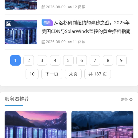
2026-08-09
12 阅读
从洛杉矶到纽约的毫秒之战，2025年
最新
美国CDN与SolarWinds监控的黄金搭档指南
2026-08-09
11 阅读
1
2
3
4
5
6
7
8
9
10
下一页
末页
共 187 页
服务器推荐
更多