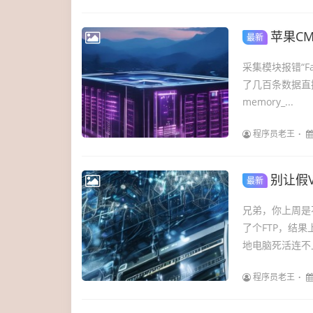
苹果C
最新
采集模块报错“Fata
了几百条数据直
memory_...
程序员老王
别让假V
最新
兄弟，你上周是不
了个FTP，结果
地电脑死活连不上
程序员老王