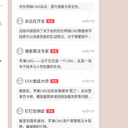
优化帝国CMS站点，提升速度与安全性。
黄
永远在开会
游客
08月07日
运
这段内容提供了关于如何优化帝国CMS数据表字
段索引以改善性能的实战笔记，对于需要提升网
站响应速度和效率的开发者来说非
搜索算法专家
游客
08月07日
苹果CMS——这不仅仅是一个CMS，这是一场
了
关于技术与人性较量的史诗。
ESXi套娃大师
游客
08月07日
搬家后，苹果CMS出现采集模块“罢工”、后台登
录页卡顿、播放器黑屏或视频加载失败等问题，
解决方法包括检查PHP配置、
钉钉恐惧症
游客
08月07日
搬家到服务器时，苹果CMS用户需警惕五大陷
阱，确保顺利迁移。