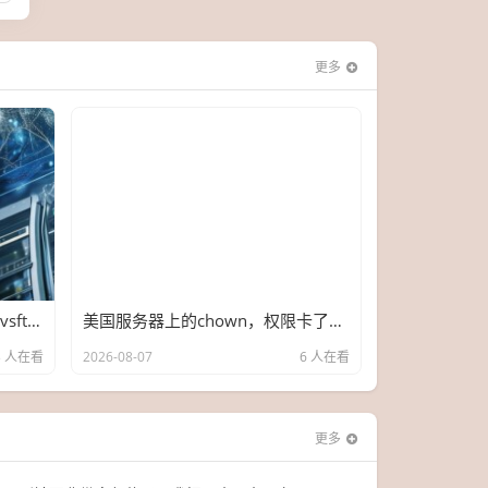
更多
别让假VPS坑了你！国内服务器vsftpd实战避坑指南
美国服务器上的chown，权限卡了3小时，真相让我想把键盘吃了
3 人在看
2026-08-07
6 人在看
更多