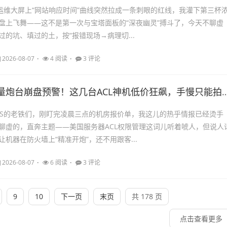
，运维大屏上“网站响应时间”曲线突然拉成一条刺眼的红线，我灌下第三杯
盘上飞舞——这不是第一次与宝塔面板的“深夜幽灵”搏斗了，今天不聊虚
过的坑、填过的土，按“报错现场→病理切...
2026-08-07
4 阅读
3 评论
量炮台崩盘预警！这几台ACL神机低价狂飙，手慢只能拍大腿
PS的老铁们，刚盯完凌晨三点的机房报价单，我这儿的热乎情报已经烫手
聊虚的，直奔主题——美国服务器ACL权限管理这词儿听着唬人，但说人
机器在防火墙上“精准开炮”，还不用跟客...
2026-08-07
6 阅读
3 评论
9
10
下一页
末页
共 178 页
点击查看更多