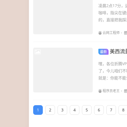
凌晨2点17分
咖啡，指尖在键
的，直接把我踩
云网工程师
美西流
最新
嘿，各位折腾V
了，今儿咱们不
就是：你能不能让
程序员老王
1
2
3
4
5
6
7
8