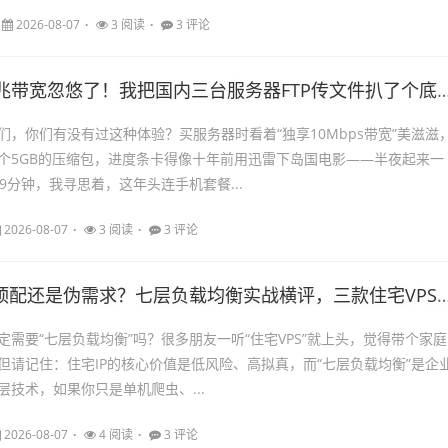
2026-08-07
3 阅读
3 评论
带宽忽悠了！我把国内三台服务器FTP传文件扒了个底朝天，结果真敢说
们，你们有没有过这种体验？买服务器时看着“独享10Mbps带宽”美滋滋
个5GB的压缩包，进度条卡得像十年前用迅雷下岛国电影——半夜起来一
9分钟，我寻思着，这年头连手机套餐...
2026-08-07
3 阅读
3 评论
顶配还是伪需求？七层负载均衡实战横评，三款住宅VPS深度拆解
需要“七层负载均衡”吗？很多朋友一听“住宅VPS”就上头，觉得带个家庭I
但请记住：住宅IP的核心价值是低风险、高拟真，而“七层负载均衡”是企
层技术，如果你只是单机爬虫、...
2026-08-07
4 阅读
3 评论