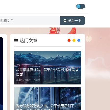
搜索一下
热门文章
从零搭建影视站，苹果CMS站长运维实战
指南
苹果CMS教程 ，
06-30
香港服务器避坑指南，公平使用原则下，