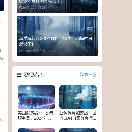
哪款才是你的真命天子？
香港服务器 ，
06-28
新手玩转WordPress，这8个问题搞明白
就够了！
分
wordpress常见问题 ，
07-03
G
随便看看
换一换
美国服务器 vs 香港
亚运保障加速战！国
服务器，2024年终
内CDN白菜价套餐
句
极对决指南
大揭秘，错过等一年