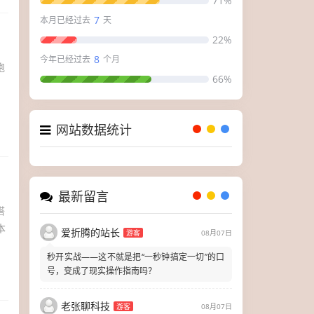
71%
7
本月已经过去
天
22%
8
今年已经过去
个月
跑
66%
网站数据统计
最新留言
搭
本
爱折腾的站长
游客
08月07日
秒开实战——这不就是把“一秒钟搞定一切”的口
号，变成了现实操作指南吗？
老张聊科技
游客
08月07日