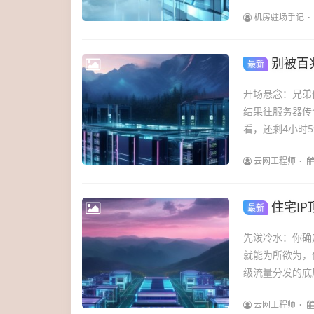
机房驻场手记
别被百兆
最新
开场悬念：兄弟
结果往服务器传
看，还剩4小时5
云网工程师
住宅IP
最新
先泼冷水：你确定
就能为所欲为，
级流量分发的底
云网工程师