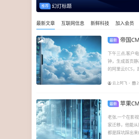
幻灯标题
推荐
最新文章
互联网信息
新鲜科技
加入会员
帝国C
最新
下午三点,客户
钟，生成首页静
的阿里云ECS，
云上阿飞
2
苹果C
最新
老张,一个在影
家迁移，他能从
都是踩坑踩出来的