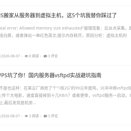
MS搬家从服务器到虚拟主机，这5个坑我替你踩过了
l error: Allowed memory size exhausted”报错现象：后台点采集，
接白屏，或者弹出一串红色英文,提示内存耗尽，原因分析：虚拟主机的
2026-08-07
8 阅读
3 评论
PS坑了你！国内服务器vsftpd实战避坑指南
是也这样：在某云厂商抢了个“1核2G”的99元年度鸡，兴冲冲用vsftpd
上传个大电影，速度直接掉到十几KB/s？或者更惨，vsftpd服务一启动，
,最后发现是机房...
2026-08-07
3 阅读
3 评论