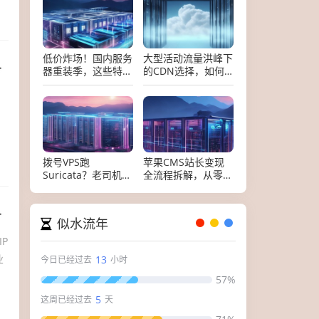
低价炸场！国内服务
大型活动流量洪峰下
器重装季，这些特价
的CDN选择，如何
套餐让你省出一台
用最少的钱扛住千万
，
NAS
级并发
拨号VPS跑
苹果CMS站长变现
Suricata？老司机手
全流程拆解，从零搭
把手教你选对服务
建影视站到流量收割
器，避坑省钱！
的实战指南
似水流年
P
业
13
今日已经过去
小时
57%
5
这周已经过去
天