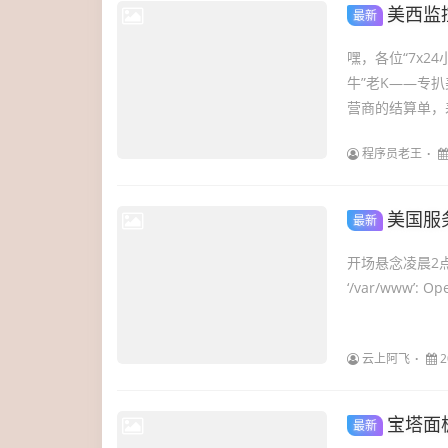
美西监控
最新
嘿，各位“7x
牛”老K——专
营商的结算单，差
程序员老王
美国服
最新
开场悬念凌晨2点47
‘/var/www’
云上阿飞
2
宝塔面
最新