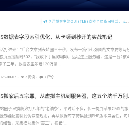
李洋博客主题QUIETLEE支持全局夜间模式，点击查看更多主题详情介绍。
ZBP最新拟物博客主题，支持移动端自适应，强大的SEO功能，更多详情请点击
MS数据表字段索引优化，从卡顿到秒开的实战笔记
电话打进来：“后台文章列表转圈三十秒，发布一篇带七张图的文章要等两
态页直接超时502，”我放下手里的咖啡，远程连上服务器，这是一台2核4
跑了三年，数据表里躺着120万条...
026-08-07
2 阅读
3 评论
MS搬家后五宗罪，从虚拟主机到服务器，这五个坑千万别踩
视站圈子里摸爬滚打八年的“老油条”，平时话不多，但一提到苹果CMS的搬
服务器配置聊到伪静态规则，再从数据库字符集扯到PHP版本兼容性，句
经验，采集模块集体“罢工”，报错“...