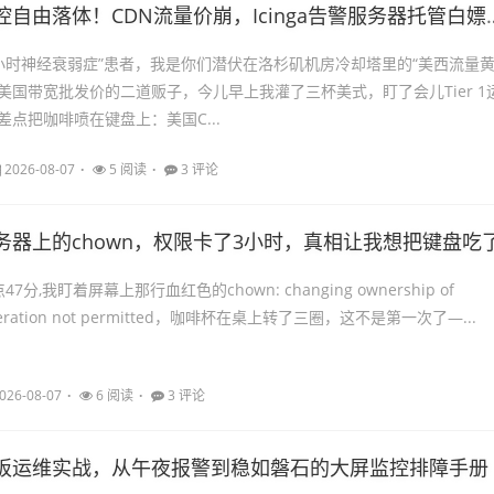
自由落体！CDN流量价崩，Icinga告警服务器托管白嫖攻略
24小时神经衰弱症”患者，我是你们潜伏在洛杉矶机房冷却塔里的“美西流量
扒美国带宽批发价的二道贩子，今儿早上我灌了三杯美式，盯了会儿Tier 1
点把咖啡喷在键盘上：美国C...
2026-08-07
5 阅读
3 评论
务器上的chown，权限卡了3小时，真相让我想把键盘吃
分,我盯着屏幕上那行血红色的chown: changing ownership of
: Operation not permitted，咖啡杯在桌上转了三圈，这不是第一次了—...
026-08-07
6 阅读
3 评论
板运维实战，从午夜报警到稳如磐石的大屏监控排障手册