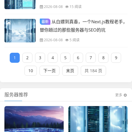
2026-08-08
15 阅读
从白嫖到真香，一个Next.js教程老手，
最新
替你趟过的那些服务器与SEO的坑
2026-08-08
5 阅读
1
2
3
4
5
6
7
8
9
10
下一页
末页
共 184 页
服务器推荐
更多