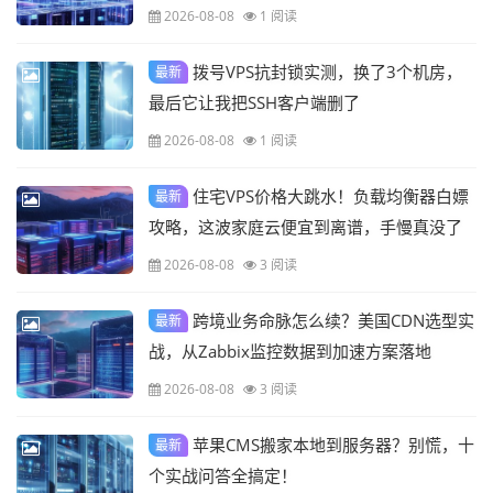
2026-08-08
1 阅读
拨号VPS抗封锁实测，换了3个机房，
最新
最后它让我把SSH客户端删了
2026-08-08
1 阅读
住宅VPS价格大跳水！负载均衡器白嫖
最新
攻略，这波家庭云便宜到离谱，手慢真没了
2026-08-08
3 阅读
跨境业务命脉怎么续？美国CDN选型实
最新
战，从Zabbix监控数据到加速方案落地
2026-08-08
3 阅读
苹果CMS搬家本地到服务器？别慌，十
最新
个实战问答全搞定！