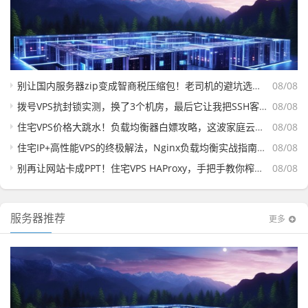
别让国内服务器zip变成智商税压缩包！老司机的避坑选购指南
08/08
拨号VPS抗封锁实测，换了3个机房，最后它让我把SSH客户端删了
08/08
住宅VPS价格大跳水！负载均衡器白嫖攻略，这波家庭云便宜到离谱，手慢真没了
08/08
住宅IP+高性能VPS的终极解法，Nginx负载均衡实战指南（附三款高性价比套餐横评）
08/08
别再让网站卡成PPT！住宅VPS HAProxy，手把手教你榨干每一兆带宽
08/08
服务器推荐
更多