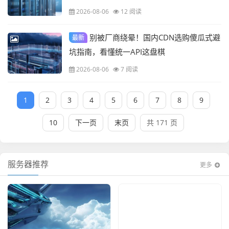
2026-08-06
12 阅读
别被厂商绕晕！国内CDN选购傻瓜式避
最新
坑指南，看懂统一API这盘棋
2026-08-06
7 阅读
1
2
3
4
5
6
7
8
9
10
下一页
末页
共 171 页
服务器推荐
更多