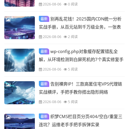
2026-08-06
0 阅读
别再乱花钱！2025国内CDN统一分析
最新
实战手册，从百元站到千万级业务，一张表
看清谁在裸泳
2026-08-06
2 阅读
wp-config.php对象缓存配置错乱全
最新
解，从环境检测到白屏死机的7个真实修复手
记
2026-08-06
5 阅读
告别裸奔IP！三款高匿住宅VPS代理链
最新
实战横评，手把手教你搭出隐形网络
2026-08-06
5 阅读
织梦CMS栏目页分页404/空白/重复三
最新
连坑？运维老手手把手拆弹实录