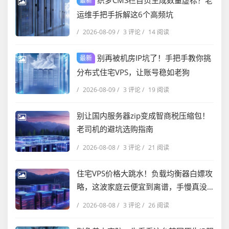
织梦CMS栏目页生成数量虚标？老
最新
运维手把手拆解这6个高频坑
/
2026-08-09
/
3 评论
/
14 阅读
别再被机房IP坑了！手把手教你挑
最新
分布式住宅VPS，让账号稳如老狗
/
2026-08-09
/
3 评论
/
19 阅读
别让国内服务器zip变成智商税压缩包！
老司机的避坑选购指南
/
2026-08-08
/
3 评论
/
21 阅读
住宅VPS价格大跳水！负载均衡器白嫖攻
略，这波家庭云便宜到离谱，手慢真没
了
/
2026-08-08
/
3 评论
/
26 阅读