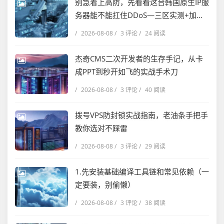
别急着上高防，先看看这台韩国原生IP服
务器能不能扛住DDoS—三区实测+加固
方案复盘
/
2026-08-08
/
3 评论
/
24 阅读
杰奇CMS二次开发者的生存手记，从卡
成PPT到秒开如飞的实战手术刀
/
2026-08-08
/
3 评论
/
40 阅读
拨号VPS防封锁实战指南，老油条手把手
教你选对不踩雷
/
2026-08-08
/
3 评论
/
29 阅读
1.先安装基础编译工具链和常见依赖（一
定要装，别偷懒）
/
2026-08-08
/
3 评论
/
38 阅读