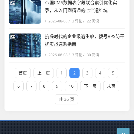
帝国CMS数据表字段联合索引优化实
录，从入门到精通的七个运维坑
/
2026-08-08
/
3 评论
/
22 阅读
抗噪时代的企业级逃生舱，拨号VPS防干
扰实战选购指南
/
2026-08-08
/
3 评论
/
30 阅读
首页
上一页
1
2
3
4
5
6
7
8
9
10
下一页
末页
共 36 页