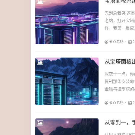
宝塔面板系
先别急着笑,这
老站，打开宝塔
样，我第一反应是
节点老杨
2
从宝塔面板
深夜十一点，你
复制那条安装命
金钱与控制权的
节点老杨
2
从零到一，
适用人群说明这