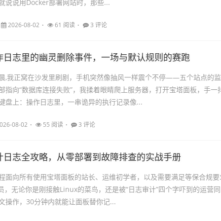
说说用Docker部署网站时，那些...
2026-08-02
61 阅读
3 评论
作日志里的幽灵删除事件，一场与默认规则的赛跑
晨,我正窝在沙发里刷剧，手机突然像抽风一样震个不停——五个站点的监
部指向“数据库连接失败”，我揉着眼睛爬上服务器，打开宝塔面板，手一
键盘上：操作日志里，一串诡异的执行记录像...
026-08-02
55 阅读
3 评论
计日志全攻略，从零部署到故障排查的实战手册
程面向所有使用宝塔面板的站长、运维初学者，以及需要满足等保合规要
员，无论你是刚接触Linux的菜鸟，还是被“日志审计”四个字吓到的运营同
操作，30分钟内就能让面板替你记...