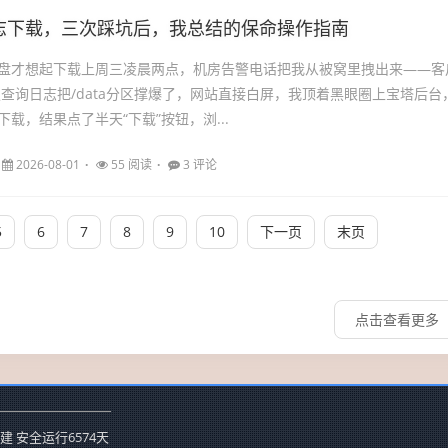
志下载，三次踩坑后，我总结的保命操作指南
盘才想起下载上周三凌晨两点，机房告警电话把我从被窝里拽出来——客
L慢查询日志把/data分区撑爆了，网站直接白屏，我顶着黑眼圈上宝塔后台
载，结果点了半天“下载”按钮，浏...
2026-08-01
55 阅读
3 评论
5
6
7
8
9
10
下一页
末页
点击查看更多
建 安全运行
6574
天