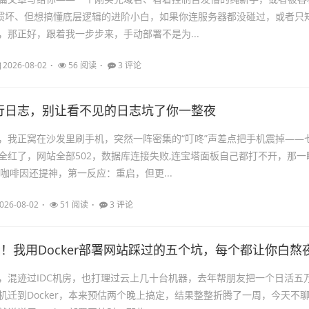
具惯坏、但想搞懂底层逻辑的进阶小白，如果你连服务器都没碰过，或者只
，那正好，跟着我一步步来，手动部署不是为...
2026-08-02
56 阅读
3 评论
行日志，别让看不见的日志坑了你一整夜
，我正窝在沙发里刷手机，突然一阵密集的“叮咚”声差点把手机震掉——
全红了，网站全部502，数据库连接失败,连宝塔面板自己都打不开，那一
咖啡因还提神，第一反应：重启，但更...
026-08-02
51 阅读
3 评论
s！我用Docker部署网站踩过的五个坑，每个都让你白熬
，混迹过IDC机房，也打理过云上几十台机器，去年帮朋友把一个日活五
机迁到Docker，本来预估两个晚上搞定，结果整整折腾了一周，今天不