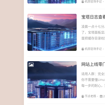
机房驻场手记
宝塔日志查
凌晨一点十七分
了，宝塔面板显
蛋把缓存目录权
机房驻场手记
网站上线零门
适用人群：完全
你不需要懂Li
每一步的耐心，第
节点老杨
2