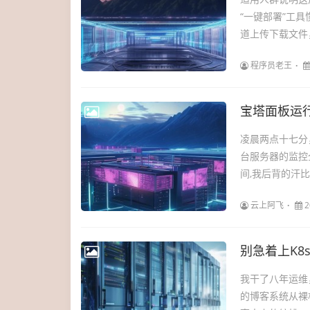
“一键部署”工
道上传下载文件
程序员老王
宝塔面板运
凌晨两点十七分
台服务器的监控
间,我后背的汗比
云上阿飞
2
别急着上K8
我干了八年运维
的博客系统从裸