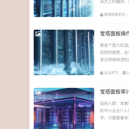
高大上的编排，就
机房驻场手记
宝塔面板操
那是个周六的凌
控同时报警，全
差点把咖啡洒在
云上阿飞
2
宝塔面板审
适用人群：本教
的中小企业IT人
学，只要跟着本文