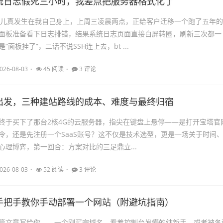
统日志假死三小时，我差点把服务器格式化了
事儿真发生在我自己身上，上周三凌晨两点，正给客户迁移一个跑了五年的
面板准备看下日志排错，结果系统日志页面直接白屏转圈，刷新三次都一
“面板挂了”，二话不说SSH连上去，bt ...
026-08-03
45 阅读
3 评论
出发，三种建站路线的成本、难度与最终归宿
终于买下了那台2核4G的云服务器，指尖在键盘上悬停——是打开宝塔官
令，还是先注册一个SaaS账号？这不仅是技术选型，更是一场关于时间
心理博弈，第一回合：方案对比的三足鼎立...
026-08-03
52 阅读
3 评论
手把手教你手动部署一个网站（附避坑指南）
篇文章写给你——一个刚买完域名、看着控制台发懵的纯新手，或者被各