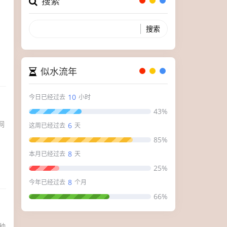
搜索
似水流年
10
今日已经过去
小时
43%
网
6
这周已经过去
天
、
85%
8
本月已经过去
天
25%
8
今年已经过去
个月
66%
种