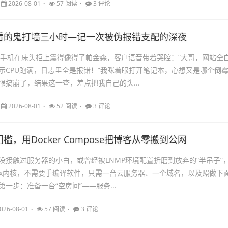
2026-08-01
57 阅读
3 评论
看的鬼打墙三小时—记一次被伪报错支配的深夜
,手机在床头柜上震得像得了帕金森，客户语音带着哭腔：“大哥，网站全
示CPU跑满，日志里全是报错！”我眯着眼打开笔记本，心想又是哪个倒
限搞崩了，结果这一查，差点把我自己的头...
2026-08-01
52 阅读
3 评论
槛，用Docker Compose把博客从零搬到公网
没接触过服务器的小白，或曾经被LNMP环境配置折磨到放弃的“半吊子”
nux内核，不需要手编译软件，只需一台云服务器、一个域名，以及照做下
一步：准备一台“空房间”——服务...
026-08-01
57 阅读
3 评论