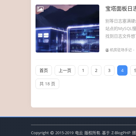
宝塔面板日
别等日志塞满硬
站点的MySQ
找到日志文件想下
机房驻场手记
首页
上一页
1
2
3
4
共 18 页
Copyright
2015-2019
电云
版权所有. 基于
Z-BlogPHP
搭