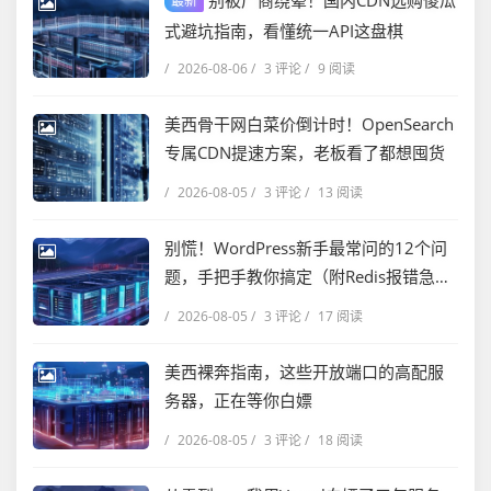
别被厂商绕晕！国内CDN选购傻瓜
最新
式避坑指南，看懂统一API这盘棋
/
2026-08-06
/
3 评论
/
9 阅读
美西骨干网白菜价倒计时！OpenSearch
专属CDN提速方案，老板看了都想囤货
/
2026-08-05
/
3 评论
/
13 阅读
别慌！WordPress新手最常问的12个问
题，手把手教你搞定（附Redis报错急
救）
/
2026-08-05
/
3 评论
/
17 阅读
美西裸奔指南，这些开放端口的高配服
务器，正在等你白嫖
/
2026-08-05
/
3 评论
/
18 阅读