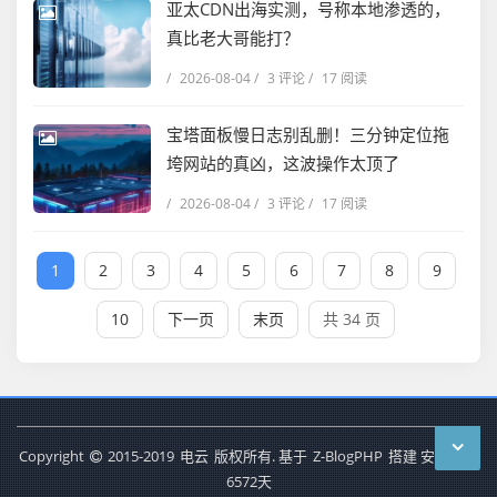
亚太CDN出海实测，号称本地渗透的，
真比老大哥能打？
/
2026-08-04
/
3 评论
/
17 阅读
宝塔面板慢日志别乱删！三分钟定位拖
垮网站的真凶，这波操作太顶了
/
2026-08-04
/
3 评论
/
17 阅读
1
2
3
4
5
6
7
8
9
10
下一页
末页
共 34 页
Copyright
2015-2019
电云
版权所有. 基于
Z-BlogPHP
搭建 安全运行
6572
天