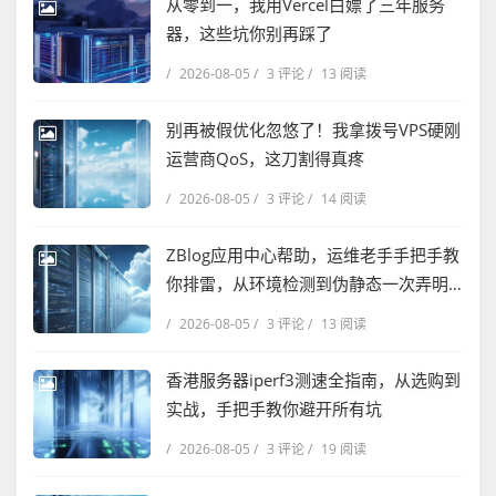
从零到一，我用Vercel白嫖了三年服务
器，这些坑你别再踩了
/
2026-08-05
/
3 评论
/
13 阅读
别再被假优化忽悠了！我拿拨号VPS硬刚
运营商QoS，这刀割得真疼
/
2026-08-05
/
3 评论
/
14 阅读
ZBlog应用中心帮助，运维老手手把手教
你排雷，从环境检测到伪静态一次弄明
白
/
2026-08-05
/
3 评论
/
13 阅读
香港服务器iperf3测速全指南，从选购到
实战，手把手教你避开所有坑
/
2026-08-05
/
3 评论
/
19 阅读