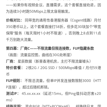
——如果你有视频会议、直播需求，这个套餐直接劝退，因
为连续3小时跑50Mbps上限太容易触发。
价格对比：
同带宽的通用性香港服务器（Cogent线路）月付
350港币以上，这个套餐直接打58折，但多花30块加个“带宽
保障”服务（每天限时1小时不限速），否则晚上8点到11点
千万别跑大流量。
第四幕：厂商C——不限流量但限连接数，FUP隐藏条款
（画面：流量监控图，曲线在30G处断崖）
厂商：
星辰数据（新晋香港机房，主打不限流量噱头）
特价套餐：
2核2G / 20G SSD / 500Mbps峰值 / 月付59港
币
FUP细则：
不限总流量，但单IP并发连接数限制3000（HTT
P连接），超过后随机断链。
测试IP：
45.xx.xx.xx（延迟15ms，但Ping值抖动厉害±20
ms）
线路说明：
混合BGP（NTT+PCCW+HE），线路绕日本，国