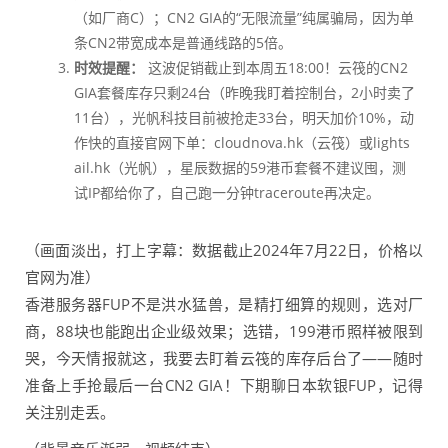
（如厂商C）；CN2 GIA的“无限流量”纯属骗局，因为单
条CN2带宽成本是普通线路的5倍。
时效提醒：
这波促销截止到本周五18:00！云筏的CN2
GIA套餐库存只剩24台（昨晚我盯着控制台，2小时卖了
11台），光帆科技目前被抢走33台，明天加价10%，动
作快的直接官网下单：cloudnova.hk（云筏）或lights
ail.hk（光帆），星辰数据的59港币套餐不建议囤，测
试IP都给你了，自己跑一分钟traceroute再决定。
（画面淡出，打上字幕：数据截止2024年7月22日，价格以
官网为准）
香港服务器FUP不是洪水猛兽，是精打细算的规则，选对厂
商，88块也能跑出企业级效果；选错，199港币照样被限到
哭，今天情报就这，我要去盯着云筏的库存后台了——随时
准备上手抢最后一台CN2 GIA！下期聊日本软银FUP，记得
关注别走丢。