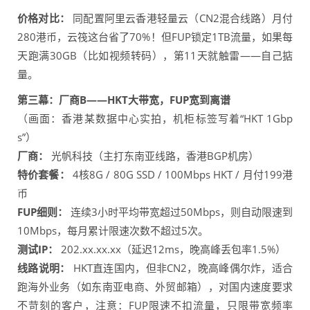
价格对比：
同配置阿里云香港轻量云（CN2混合线路）月付
280港币，云筏这台省了70%！但FUP锁定1TB流量，如果每
天跑满30GB（比如视频转码），第11天就触雷——自己掂
量。
第三幕：厂商B——HKT大带宽，FUP宽到离谱
（画面：香港某数据中心实拍，机柜标签写着“HKT 1Gbp
s”）
厂商：
光帆科技（主打东南亚线路，香港BGP机房）
特价套餐：
4核8G / 80G SSD / 100Mbps HKT / 月付199港
币
FUP细则：
连续3小时平均带宽超过50Mbps，则自动限速到
10Mbps，每月累计限速次数不超过5次。
测试IP：
202.xx.xx.xx（延迟12ms，晚高峰丢包率1.5%）
线路说明：
HKT直连国内，但非CN2，晚高峰偶尔炸，适合
跑海外业务（如东南亚电商、外贸邮箱），对国内速度要求
不苛刻的客户，注意：FUP限速不扣流量，只限带宽频率