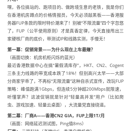
嘿，各位搞站的、跑项目的、做跨境生意的老铁，我是你们
在香港机房蹲点的价格情报员，今天必须敲黑板——香港服
务器FUP条款的限时特价潮来了！别被“不限流量”四个字忽悠
了，FUP（公平使用原则）才是真香定律，今天直接甩出三
家硬核厂商的底价，带测试IP和线路实测，手慢无！
第一幕：促销背景——为什么现在上车最赚？
（画面切换：机房机柜闪烁的蓝光）
最近香港数据中心在搞“暑假清库存”，HKT、CN2、Cogent
三条主力线路的带宽成本跌了18%！但别高兴太早——大部
分商家学乖了，不再标“无限流量”这种自杀式宣传，改玩FUP
策略：峰值跑满1Gbps，但连续5分钟超200Mbps就限速，
听懂掌声？这波促销就是针对“轻量高并发”用户（比如爬
虫、游戏加速、轻量云桌面），大流量党直接绕道。
第二幕：厂商A——香港CN2 GIA，FUP上限1T/月
（画面：网络延迟测试图，Ping值8ms）