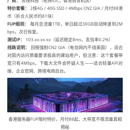
厂商：
云筏科技（老牌IDC，香港自营机房）
特价套餐：
2核4G / 40G SSD / 4Mbps CN2 GIA / 月付88港
币（折合人民币约81块）
FUP细则：
每月总流量1TB，单日超过30GB自动降速到2M
bps，次日恢复。
测试IP：
103.xx.xx.xx（延迟稳定8ms，丢包率0.2%）
线路说明：
回程强制CN2 GIA（电信网内不绕美国），适合
对国内访问质量要求极高的建站用户，但注意：这个套餐带
宽只有4Mbps，下载大文件会怀疑人生——适合轻量API对
接、企业官网、跨境电商后台。
香港服务器FUP限时特价，月付88起，大带宽不限流量真相
揭秘