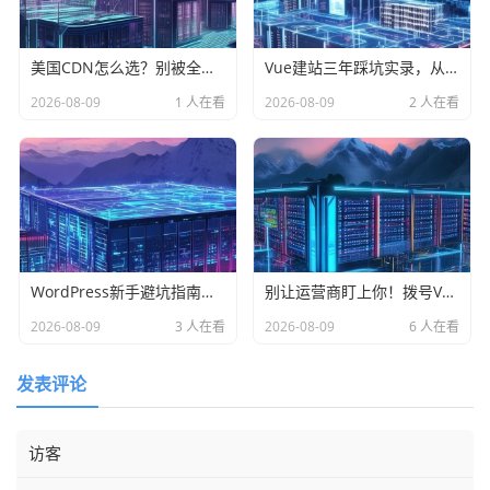
美国CDN怎么选？别被全美节点忽悠了，ScienceLogic老炮儿给你扒层皮
Vue建站三年踩坑实录，从被攻击到被表扬，这些弯路你别再走了
2026-08-09
1 人在看
2026-08-09
2 人在看
WordPress新手避坑指南，wp-config.php、主题目录配置错误全解析
别让运营商盯上你！拨号VPS+流量伪装，90%的人第一步就选错了
2026-08-09
3 人在看
2026-08-09
6 人在看
发表评论