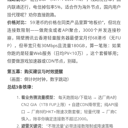
内联通还行，电信掉包率5%，适合作为海外节点，国内用户
挂代理呢？劝你直接跑路。
价格对比：
59港币的价格在同类产品里算“地板价”，但坑在
连接数限制——做爬虫或者API聚合，3000个并发连接秒
崩，隔壁腾讯云香港轻量服务器最便宜月付68港币（无FU
P），但带宽只有30Mbps且流量180GB，算一笔账：如果
你跑的是轻量Web服务（日均PV<10万），这个套餐够用；
但要做游戏加速器或CDN节点，别碰。
第五幕：购买建议与时效提醒
（画面：倒计时时钟，数字跳动）
总结3条铁律：
看业务猜流量模型：
每天跑图站/下载站 → 选厂商A的
CN2 GIA（1TB FUP上限）+ 自建CDN降带宽；纯API接
口 → 厂商B的HKT+限速次数套餐；轻量代理 → 厂商C
慎入，除非你确定连接数不超过2000。
避雷关键词：
“不限流量”必带连接数限制或降速策略