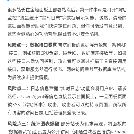
很多站长在宝塔面板上部署站点后，第一件事就是打开“网站
监控”“流量统计”“实时日志”等数据展示功能，诚然，清晰的
数据面板能帮助我们快速定位问题，但你可能没有意识到，
这些看似贴心的功能背后,隐藏着不少安全陷阱。
风险点一：数据接口暴露
宝塔面板的数据展示依赖一系列AP
I接口，例如获取CPU负载、磁盘IO、数据库连接数等，如果
这些接口未做访问控制，攻击者可以通过扫描工具直接调用
接口，获取服务器运行状态、网站访问量甚至数据库表结构,
为后续攻击提供情报。
风险点二：日志信息泄露
“实时日志”功能会将用户IP、请求
路径、User-Agent等信息直接显示在面板上，一旦面板页面
被XSS（跨站脚本）攻击，攻击者可以劫持该页面，窃取所
有访客的访问日志,包括管理员登录记录。
风险点三：统计图表爆破
部分站长为追求美观，将面板的
“数据概览”页面设置为公开访问（如通过域名直接访问/pane