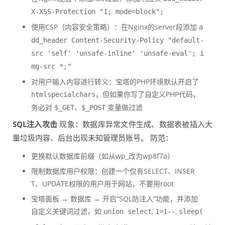
X-XSS-Protection "1; mode=block";
使用CSP（内容安全策略）：在Nginx的server段添加
a
dd_header Content-Security-Policy "default-
src 'self' 'unsafe-inline' 'unsafe-eval'; i
mg-src *;"
对用户输入内容进行转义：宝塔的PHP环境默认开启了
，但如果你写了自定义PHP代码，
htmlspecialchars
务必对
、
变量做过滤
$_GET
$_POST
SQL注入攻击
现象：数据库异常文件生成、数据表被插入大
量垃圾内容、后台出现未知管理员账号。 防范：
更换默认数据库前缀（如从wp_改为wp
8f7a
）
限制数据库用户权限：创建一个仅有SELECT、INSER
T、UPDATE权限的用户用于网站，不要用root
宝塔面板 → 数据库 → 开启“SQL防注入”功能，并添加
自定义关键词过滤，如
,
,
union select
1=1--
sleep(