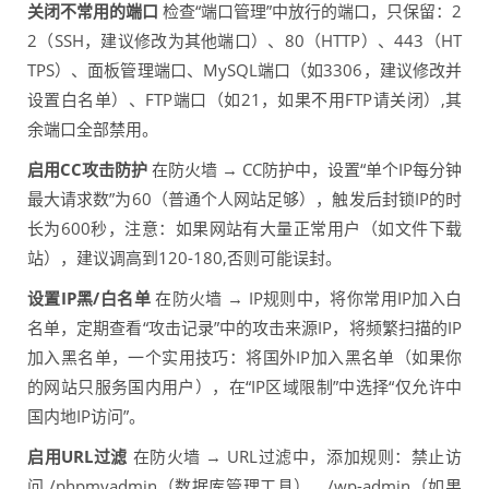
关闭不常用的端口
检查“端口管理”中放行的端口，只保留：2
2（SSH，建议修改为其他端口）、80（HTTP）、443（HT
TPS）、面板管理端口、MySQL端口（如3306，建议修改并
设置白名单）、FTP端口（如21，如果不用FTP请关闭）,其
余端口全部禁用。
启用CC攻击防护
在防火墙 → CC防护中，设置“单个IP每分钟
最大请求数”为60（普通个人网站足够），触发后封锁IP的时
长为600秒，注意：如果网站有大量正常用户（如文件下载
站），建议调高到120-180,否则可能误封。
设置IP黑/白名单
在防火墙 → IP规则中，将你常用IP加入白
名单，定期查看“攻击记录”中的攻击来源IP，将频繁扫描的IP
加入黑名单，一个实用技巧：将国外IP加入黑名单（如果你
的网站只服务国内用户），在“IP区域限制”中选择“仅允许中
国内地IP访问”。
启用URL过滤
在防火墙 → URL过滤中，添加规则：禁止访
问 /phpmyadmin（数据库管理工具）、/wp-admin（如果