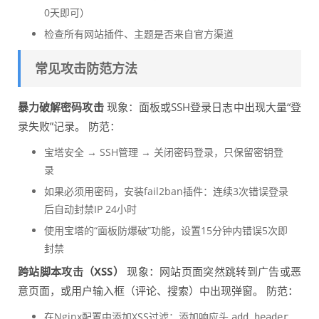
0天即可）
检查所有网站插件、主题是否来自官方渠道
常见攻击防范方法
暴力破解密码攻击
现象：面板或SSH登录日志中出现大量“登
录失败”记录。 防范：
宝塔安全 → SSH管理 → 关闭密码登录，只保留密钥登
录
如果必须用密码，安装fail2ban插件：连续3次错误登录
后自动封禁IP 24小时
使用宝塔的“面板防爆破”功能，设置15分钟内错误5次即
封禁
跨站脚本攻击（XSS）
现象：网站页面突然跳转到广告或恶
意页面，或用户输入框（评论、搜索）中出现弹窗。 防范：
在Nginx配置中添加XSS过滤：添加响应头
add_header