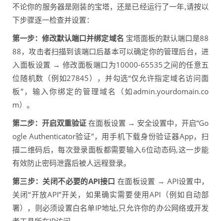
不论你的服务器是刚装的宝塔，还是已经运行了一年,请按以
下步骤逐一检查并设置：
第一步：修改默认端口并绑定域名
宝塔面板的默认端口是88
88，攻击者扫描到该端口后基本可以确定你的管理后台，进
入面板设置 → 修改面板端口为10000-65535之间的任意五
位随机数（例如27845），并勾选“仅允许指定域名访问面
板”，输入你绑定的管理域名（如admin.yourdomain.co
m）。
第二步：开启双重验证
在面板设置 → 安全设置中，开启“Go
ogle Authenticator验证”，用手机下载身份验证器App，扫
描二维码后，每次登录面板都需要输入6位动态码,这一步能
有效防止密码泄露后被人远程登录。
第三步：关闭不必要的API接口
在面板设置 → API设置中，
关闭“开放API”开关，如果确实需要使用API（例如自动部
署），则必须设置白名单IP地址,只允许你的办公网络或开发