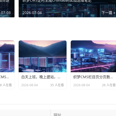
教你逐
织梦CMS定时生成Crontab的实战运维笔记
-07-03
2026-07-04
下一篇 »
从零到一，用织梦CMS开启你的个人站长创业之路
白天上班，晚上建站，织梦CMS让副业从想法变成睡后收入
织梦CMS栏目页分页数量闹脾气？别慌，这份避坑指南请收好
28 人在看
2026-08-04
35 人在看
2026-08-04
26 人在看