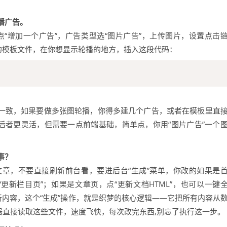
播广告。
先点“增加一个广告”，广告类型选“图片广告”，上传图片，设置点击
的模板文件，在你想显示轮播的地方，插入这段代码：
”完全一致，如果要做多张图轮播，你得多建几个广告，或者在模板里直
后者更灵活，但需要一点前端基础，简单点，你用“图片广告”一个
事？
章，不要直接刷新前台看，要进后台“生成”菜单，你改的如果是
“更新栏目页”；如果是文章页，点“更新文档HTML”，也可以一键
新内容，这个“生成”操作，就是织梦的核心逻辑——它把所有内容从
器直接读取这些文件，速度飞快，每次改完东西,别忘了执行这一步。