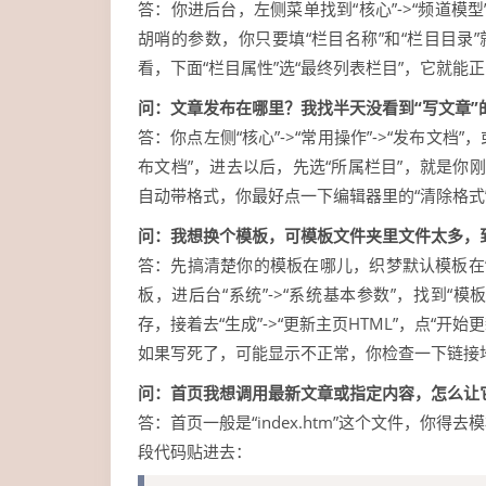
答：你进后台，左侧菜单找到“核心”->“频道模型
胡哨的参数，你只要填“栏目名称”和“栏目目录”就
看，下面“栏目属性”选“最终列表栏目”，它就
问：文章发布在哪里？我找半天没看到“写文章”
答：你点左侧“核心”->“常用操作”->“发布文
布文档”，进去以后，先选“所属栏目”，就是你
自动带格式，你最好点一下编辑器里的“清除格式
问：我想换个模板，可模板文件夹里文件太多，
答：先搞清楚你的模板在哪儿，织梦默认模板在“t
板，进后台“系统”->“系统基本参数”，找到“模
存，接着去“生成”->“更新主页HTML”，点“
如果写死了，可能显示不正常，你检查一下链接地址是不是
问：首页我想调用最新文章或指定内容，怎么让
答：首页一般是“index.htm”这个文件，
段代码贴进去：