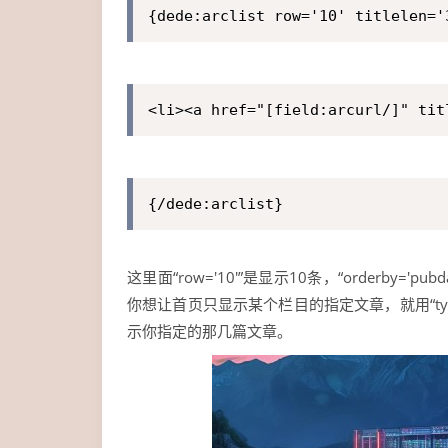
{dede:arclist row='10' titlelen='
<li><a href="[field:arcurl/]" tit
{/dede:arclist}
这里面“row='10'”是显示10条，“orderby='p
你想让首页只显示某个栏目的指定文章，就用“typeid”
示你指定的那几篇文章。