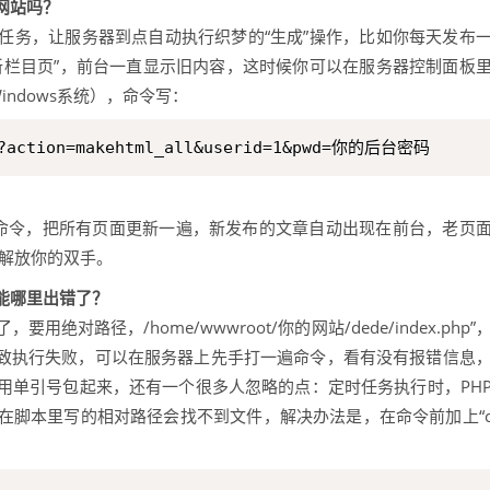
网站吗？
任务，让服务器到点自动执行织梦的“生成”操作，比如你每天发布
新栏目页”，前台一直显示旧内容，这时候你可以在服务器控制面板
indows系统），命令写：
?action=makehtml_all&userid=1&pwd=你的后台密码
命令，把所有页面更新一遍，新发布的文章自动出现在前台，老页
,解放你的双手。
能哪里出错了？
路径，/home/wwwroot/你的网站/dede/index.php”
导致执行失败，可以在服务器上先手打一遍命令，看有没有报错信息
用单引号包起来，还有一个很多人忽略的点：定时任务执行时，PH
在脚本里写的相对路径会找不到文件，解决办法是，在命令前加上“