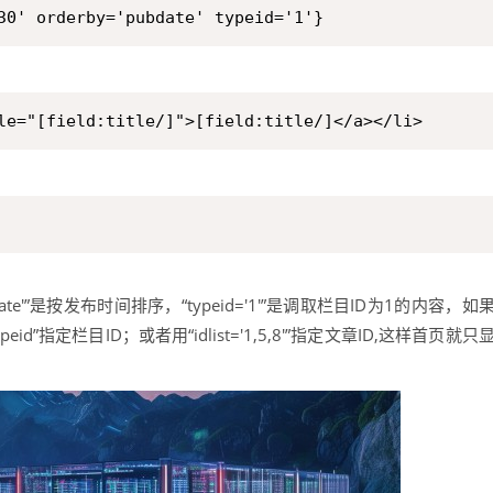
30' orderby='pubdate' typeid='1'}
le="[field:title/]">[field:title/]</a></li>
ubdate'”是按发布时间排序，“typeid='1'”是调取栏目ID为1的内容，如
指定栏目ID；或者用“idlist='1,5,8'”指定文章ID,这样首页就只