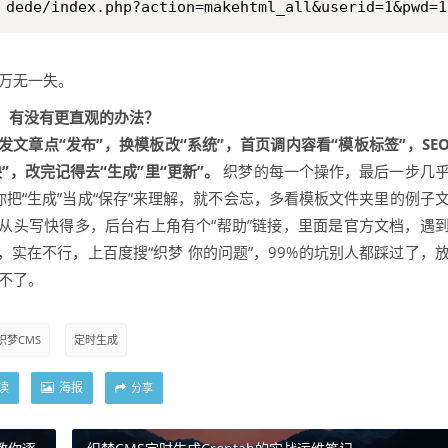
 dede/index.php?action=makehtml_all&userid=1&pwd=1
,万无一失。
，有没有更直观的办法？
发文章点“发布”，换模板改“系统”，首页调内容看“模板标签”，SE
”，改完记得去“生成”里“更新”。
织梦的每一个操作，最后一步几
你把“生成”当成“保存”来理解，就不会忘，多看模板文件夹里的例子
从头写快得多，后台右上角有个“帮助”链接，里面是官方文档，遇
实在不行，上百度搜“织梦 你的问题”，99%的坑别人都踩过了，
不了。
织梦CMS
定时生成
读
海报
分享