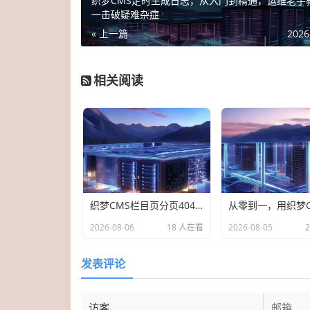
织梦CMS定时生成日志，从入门到精通，运维老手
一击破疑难杂症
« 上一篇
2026
相关阅读
织梦CMS栏目页分页404/空白/重复三连坑？运维老手手把手拆弹实录
2026-08-06
18 人在看
2026-08-05
发表评论