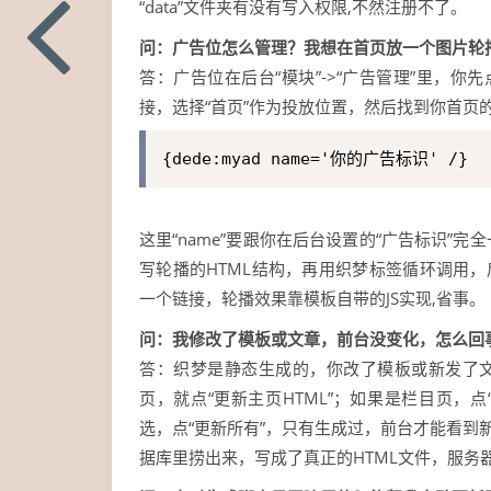
“data”文件夹有没有写入权限,不然注册不了。
问：广告位怎么管理？我想在首页放一个图片轮
答：广告位在后台“模块”->“广告管理”里，你
接，选择“首页”作为投放位置，然后找到你首页
{dede:myad name='你的广告标识' /}
这里“name”要跟你在后台设置的“广告标识
写轮播的HTML结构，再用织梦标签循环调用，
一个链接，轮播效果靠模板自带的JS实现,省事。
问：我修改了模板或文章，前台没变化，怎么回
答：织梦是静态生成的，你改了模板或新发了文
页，就点“更新主页HTML”；如果是栏目页，点
选，点“更新所有”，只有生成过，前台才能看到
据库里捞出来，写成了真正的HTML文件，服务