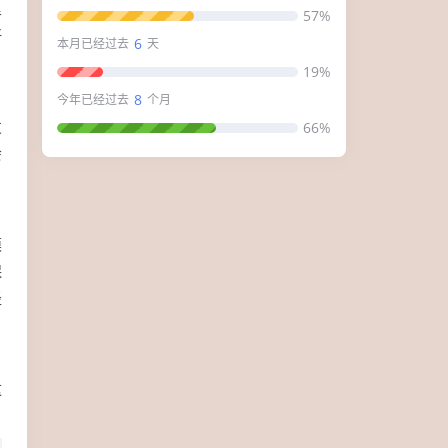
里
57%
好
6
本月已经过去
天
19%
8
今年已经过去
个月
发
66%
会
模
保
径
这