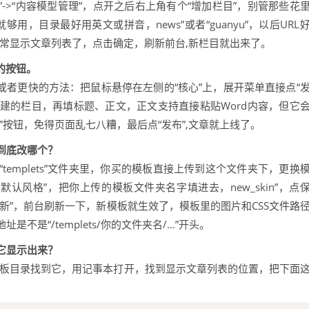
”->“内容模型管理”，点开之后右上角有个“增加栏目”，别管那些花
够用，目录最好用英文或拼音，news”或者“guanyu”，以后URL
能正常显示文章列表了，点击确定，刷新前台,新栏目就出来了。
的按钮。
档”，或者更快的方法：把鼠标悬停在左侧的“核心”上，展开菜单直接点“
刚建的栏目，再填标题、正文，正文支持直接粘贴Word内容，但它
”按钮，免得页面乱七八糟，最后点“发布”,文章就上线了。
到底改哪个？
emplets”文件夹里，你买的模板直接上传到这个文件夹下，更换
板默认风格”，把你上传的模板文件夹名字填进去，new_skin”，点
开始更新”，前台刷新一下，新模板就生效了，模板里的图片和CSS文件路
“/templets/你的文件夹名/...”开头。
它显示出来？
你得去模板目录找到它，用记事本打开，找到显示文章列表的位置，把下面