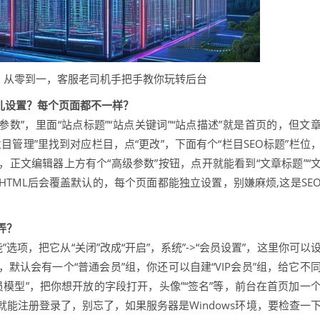
，从零到一，客服老司机手把手教你玩转后台
儿设置？每个页面都不一样？
本参数”，里面“站点标题”“站点关键词”“站点描述”就是首页的，但文
管理”里找到对应栏目，点“更改”，下面有个“栏目SEO标题”栏位
正文编辑器上方有个“高级参数”按钮，点开就能看到“文章标题”“
HTML后会覆盖默认的，每个页面都能独立设置，别嫌麻烦,这是SE
弄？
能”选项，把它从“关闭”改成“开启”，系统”->“会员设置”，这里你可以
默认会有一个“普通会员”组，你还可以自建“VIP会员”组，给它不
“会员模型”，把你想开放的字段打开，头像”“签名”等，前台在首页加一
”，用户就能注册登录了，别忘了，如果服务器是Windows环境，要检查一