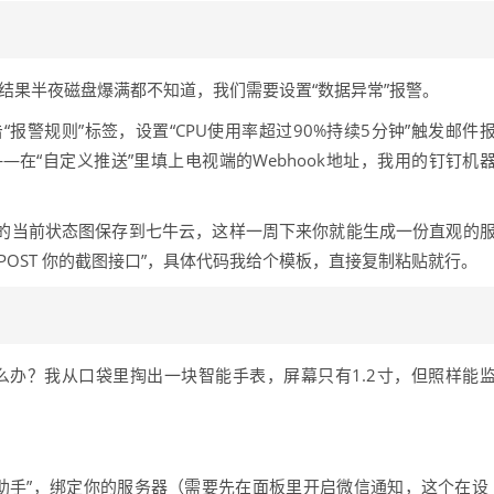
结果半夜磁盘爆满都不知道，我们需要设置“数据异常”报警。
“报警规则”标签，设置“CPU使用率超过90%持续5分钟”触发邮件
在“自定义推送”里填上电视端的Webhook地址，我用的钉钉机
的当前状态图保存到七牛云，这样一周下来你就能生成一份直观的
-X POST 你的截图接口”，具体代码我给个模板，直接复制粘贴就行。
办？我从口袋里掏出一块智能手表，屏幕只有1.2寸，但照样能
助手”，绑定你的服务器（需要先在面板里开启微信通知，这个在设