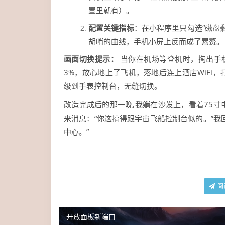
置里就有）。
配置关键指标
：在小程序里只勾选“磁盘剩
胡哨的曲线，手机小屏上反而成了累赘。
画面切换提示：
当你在机场等登机时，掏出手机
3%，放心地上了飞机，落地后连上酒店WiFi
级到手表控制台，无缝切换。
改造完成后的那一晚,我躺在沙发上，看着75
来消息：“你这搞得跟宇宙飞船控制台似的。”我
中心。”
阅
开放面板新端口