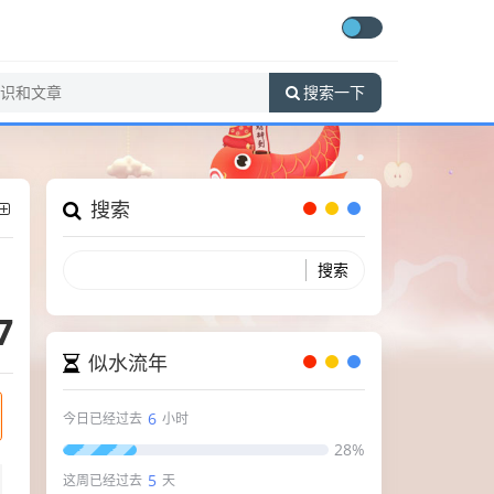
搜索一下
搜索
7
似水流年
6
今日已经过去
小时
28%
5
这周已经过去
天