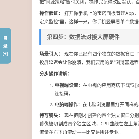
把“同源策略”暂时关闭，操作完记得改回默认，
操作验证：
打开你手机上的宝塔面板管理App，
定义监控”里，这样一来，你手机竖屏看单个数
第四步：数据流对接大屏硬件
目
录
[+]
场景引入：
现在你已经有四个独立的数据窗口了
投屏延迟会让你崩溃，我们要用的是“浏览器远程
分步操作讲解：
电视端设置
：在电视的应用商店下载“浏
连接码。
电脑端操作
：在电脑浏览器里打开同样的
特写镜头：
现在把刚才创建的四个独立窗口分别
幕像被切割成四个独立区域，CPU曲线在左上
流量在右下角滚动——比交易所还专业。