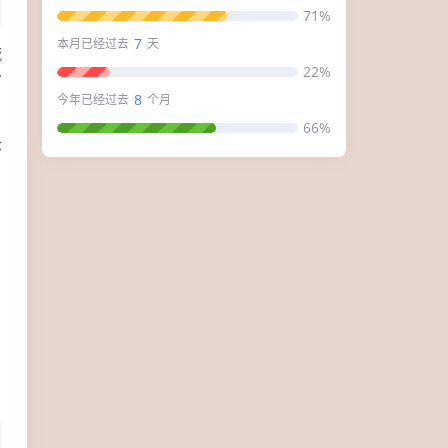
71%
7
本月已经过去
天
流
22%
7
8
今年已经过去
个月
66%
示