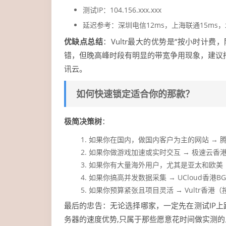
测试IP：104.156.xxx.xxx
延迟参考：深圳电信12ms，上海联通15ms，
优缺点总结
：Vultr最大的优势是“按小时计
错，但晚高峰时段有明显的带宽争用现象，建议搭
讯云。
如何快速锁定适合你的那款？
极简决策树
：
如果你在国内，做国内客户为主的网站 → 
如果你做游戏加速或实时交互 → 极速云香港C
如果你有大量海外用户，尤其是亚太和欧美 
如果你搞高并发数据采集 → UCloud香港BGP
如果你预算紧张且项目灵活 → Vultr香港
最后的忠告：无论选择哪家，一定先在测试IP
务器的速度优势,只属于那些愿意花时间做实测的