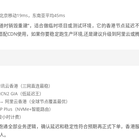
北京移动19ms，东南亚平均45ms
费，随时销毁重建”，适合做临时项目或测试环境，它的香港节点延迟
配CDN使用，如果你要稳定跑生产环境,还是建议升级到阿里云或
腾讯云香港（三网直连最稳）
N2 GIA（低延迟王）
→ 阿里云香港（全球节点覆盖最优）
 Plus（NVMe+智能路由）
（按小时计费）
上跑通全部业务逻辑，确认延迟和稳定性符合预期再正式下单，香港
人。