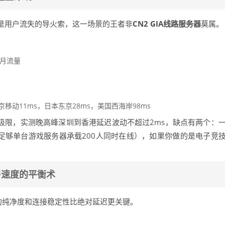
能是用户流失的导火索，这一场景的王者非
CN2 GIA线路服务器
莫属。
TB月流量
移动11ms，日本东京28ms，美国西海岸98ms
物理极限，实测晚高峰深圳到香港延迟波动不超过2ms，缺点有两个：
但足够单台游戏服务器承载200人同时在线），如果你做的是电子竞
与速度的平衡术
P的纯净度和连接稳定性比绝对延迟更关键。