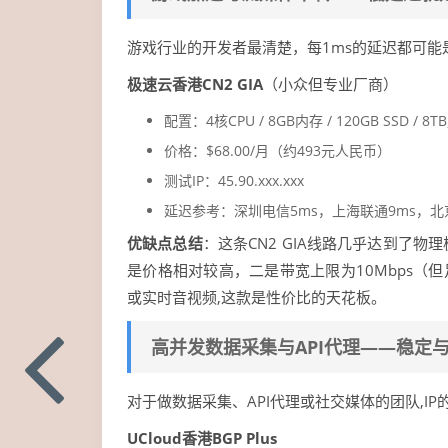
游戏行业的开发者最清楚，每1ms的延迟都可
极速云香港CN2 GIA
（小众但专业厂商）
配置：4核CPU / 8GB内存 / 120GB SSD / 8
价格：$68.00/月（约493元人民币）
测试IP：45.90.xxx.xxx
延迟参考：深圳电信5ms，上海联通9ms，北京
优缺点总结
：这条CN2 GIA线路几乎达到了
是价格相对较高，二是带宽上限为10Mbps（
或实时音视频,这款是性价比的天花板。
高并发数据采集与API代理——稳定
对于做数据采集、API代理或社交媒体的团队,I
UCloud香港BGP Plus