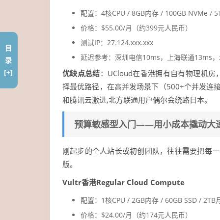
配置：4核CPU / 8GB内存 / 100GB NVMe /
价格：$55.00/月（约399元人民币）
测试IP：27.124.xxx.xxx
目
延迟参考：深圳电信10ms，上海联通13ms，
录
[+]
优缺点总结
：UCloud在香港拥有自有物理机房
择最优路径，在高并发场景下（500+个并发连
和腾讯云激进,北方联通用户偶尔会绕路日本。
预算敏感型入门——用小成本撬动大
刚起步的个人站长或初创团队，往往需要把每一
版。
Vultr香港Regular Cloud Compute
配置：1核CPU / 2GB内存 / 60GB SSD / 2T
价格：$24.00/月（约174元人民币）