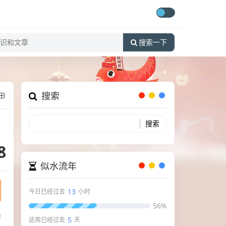
搜索一下
搜索
8
似水流年
13
今日已经过去
小时
56%
香
5
这周已经过去
天