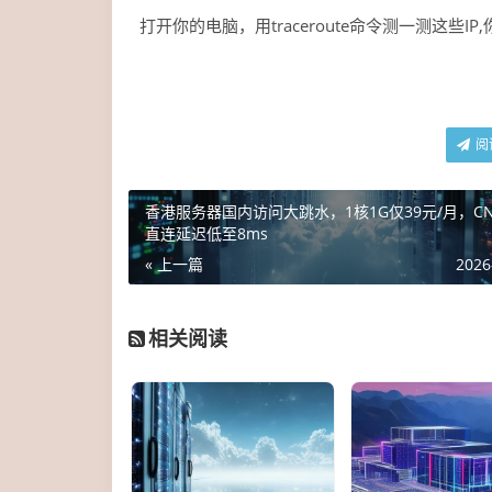
打开你的电脑，用traceroute命令测一测这些I
阅
香港服务器国内访问大跳水，1核1G仅39元/月，CN2
直连延迟低至8ms
« 上一篇
2026
相关阅读