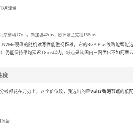
 5TB月流量
北京移动17ms，新加坡42ms，欧洲法兰克福158ms
，NVMe硬盘的随机读写性能傲视群雄，它的BGP Plus线路能智能
接）仍能保持平均延迟18ms以内，缺点是其国内三网优化不如阿里
速度
分钱都花在刀刃上，这个价位段，我选出的是
Vultr香港节点
的低
B月流量