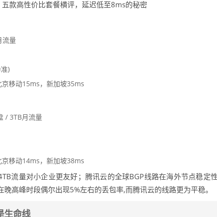
五款高性价比套餐横评，延迟低至8ms的秘密
B月流量
为准)
京移动15ms，新加坡35ms
 / 3TB月流量
京移动14ms，新加坡38ms
4TB流量对小企业更友好；腾讯云的全球BGP线路在海外节点稳定
在晚高峰时段偶尔出现5%左右的丢包率,而腾讯云的线路更为平稳。
是生命线