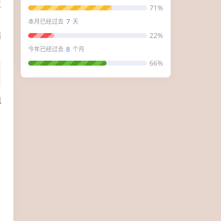
正
71%
7
本月已经过去
天
而
22%
8
今年已经过去
个月
66%
里