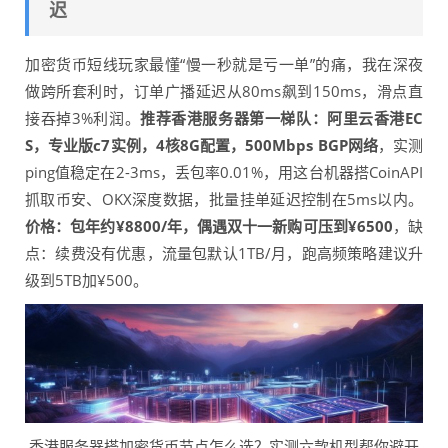
迟
加密货币短线玩家最懂“慢一秒就是亏一单”的痛，我在深夜
做跨所套利时，订单广播延迟从80ms飙到150ms，滑点直
接吞掉3%利润。
推荐香港服务器第一梯队：阿里云香港EC
S，专业版c7实例，4核8G配置，500Mbps BGP网络
，实测
ping值稳定在2-3ms，丢包率0.01%，用这台机器搭CoinAPI
抓取币安、OKX深度数据，批量挂单延迟控制在5ms以内。
价格：包年约¥8800/年，偶遇双十一新购可压到¥6500
，缺
点：续费没有优惠，流量包默认1TB/月，跑高频策略建议升
级到5TB加¥500。
香港服务器搭加密货币节点怎么选？实测六款机型帮你避开