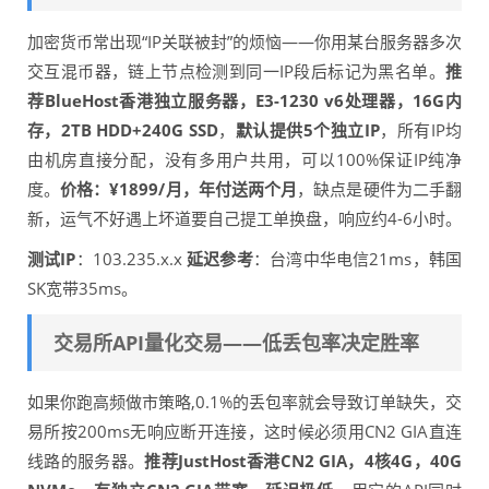
加密货币常出现“IP关联被封”的烦恼——你用某台服务器多次
交互混币器，链上节点检测到同一IP段后标记为黑名单。
推
荐BlueHost香港独立服务器，E3-1230 v6处理器，16G内
存，2TB HDD+240G SSD
，
默认提供5个独立IP
，所有IP均
由机房直接分配，没有多用户共用，可以100%保证IP纯净
度。
价格：¥1899/月，年付送两个月
，缺点是硬件为二手翻
新，运气不好遇上坏道要自己提工单换盘，响应约4-6小时。
测试IP
：103.235.x.x
延迟参考
：台湾中华电信21ms，韩国
SK宽带35ms。
交易所API量化交易——低丢包率决定胜率
如果你跑高频做市策略,0.1%的丢包率就会导致订单缺失，交
易所按200ms无响应断开连接，这时候必须用CN2 GIA直连
线路的服务器。
推荐JustHost香港CN2 GIA，4核4G，40G