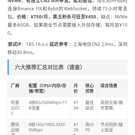
NVMe
。
有独立CN2 GIA带宽，延迟极低
，用它的API同时
连接Binance FIX和Bybit的WebSocket，持续72小时零丢
包。
价格：¥750/月，黑五秒杀可低至¥450
，缺点：NVMe
最多80GB，如果跑全节点需要接入外挂存储，每月加¥10
0。
测试IP
：185.16.x.x
延迟参考
：上海电信CN2 23ms，深圳
移动30.8ms。
六大推荐汇总对比表（速查）
厂商
配置（CPU/内存/存
月
核心
适合场景
储/带宽）
价
优势
阿里
4核8G/500Mbps/1T
¥7
最低
高频交易/做
云EC
B流量
34
延迟
市策略
S
腾讯
8核16G/100G SSD/
¥1
高IO
节点同步/链
云轻
5Mbps
29
PS
上验证