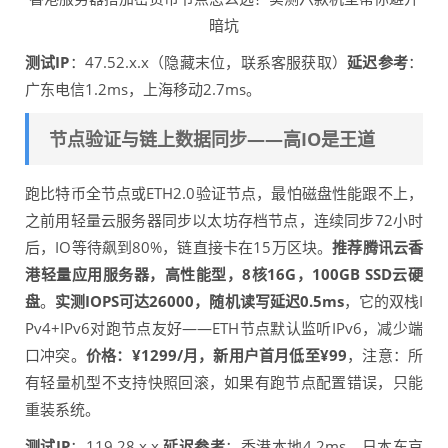
暗坑
测试IP
：47.52.x.x（隐藏末位，联系客服获取）
延迟参考
：
广东电信1.2ms，上海移动2.7ms。
节点验证与链上数据同步——高IO是王道
跑比特币全节点或ETH2.0验证节点，最怕磁盘性能跟不上，
之前用轻量云服务器同步以太坊存档节点，连续同步72小时
后，IO等待飙到80%，链直接卡在15万区块。
推荐腾讯云香
港轻量应用服务器，高性能型，8核16G，100GB SSD云硬
盘
。
实测IOPS可达26000，随机读写延迟0.5ms
，它的双栈I
Pv4+IPv6对跑节点友好——ETH节点默认监听IPv6，减少端
口冲突。
价格：¥1299/月，新用户首月低至¥99
，注意：所
有轻量机型不支持快照回滚，如果有跑节点配置错误，只能
重装系统。
测试IP
：119.28.x.x
延迟参考
：香港本地4.2ms，日本东京