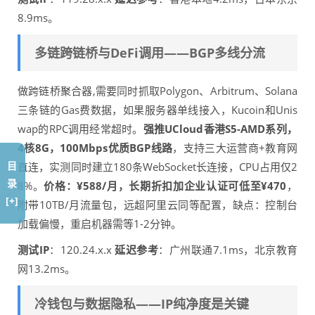
8.9ms。
多链跨链桥与DeFi调用——BGP多线分流
做跨链桥聚合器,需要同时抓取Polygon、Arbitrum、Solana
三条链的Gas费数据，如果服务器单线接入，Kucoin和Unis
wap的RPC调用经常超时。
强推UCloud香港S5-AMD系列，
4核8G，100Mbps优质BGP线路
，支持三大运营商+教育网
目
直连，实测同时建立180条WebSocket长连接，CPU占用仅2
录
8%。
价格：¥588/月，长期折扣加企业认证可低至¥470
，
[+]
附带10TB/月流量包，远超阿里云同等配置，缺点：控制台
加载偏慢，重启机器需等1-2分钟。
测试IP
：120.24.x.x
延迟参考
：广州联通7.1ms，北京教育
网13.2ms。
冷钱包与数据隐私——IP纯净度是关键