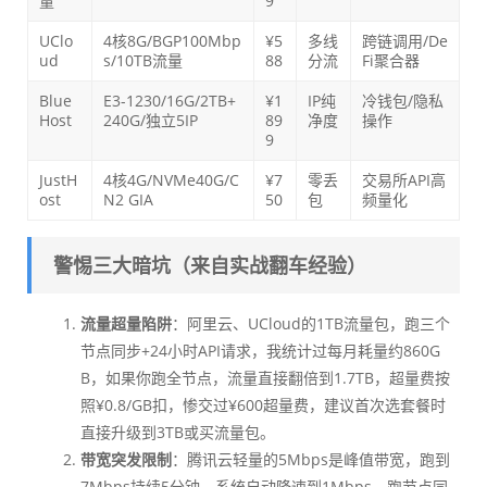
量
9
UClo
4核8G/BGP100Mbp
¥5
多线
跨链调用/De
ud
s/10TB流量
88
分流
Fi聚合器
Blue
E3-1230/16G/2TB+
¥1
IP纯
冷钱包/隐私
Host
240G/独立5IP
89
净度
操作
9
JustH
4核4G/NVMe40G/C
¥7
零丢
交易所API高
ost
N2 GIA
50
包
频量化
警惕三大暗坑（来自实战翻车经验）
流量超量陷阱
：阿里云、UCloud的1TB流量包，跑三个
节点同步+24小时API请求，我统计过每月耗量约860G
B，如果你跑全节点，流量直接翻倍到1.7TB，超量费按
照¥0.8/GB扣，惨交过¥600超量费，建议首次选套餐时
直接升级到3TB或买流量包。
带宽突发限制
：腾讯云轻量的5Mbps是峰值带宽，跑到
7Mbps持续5分钟，系统自动降速到1Mbps，跑节点同