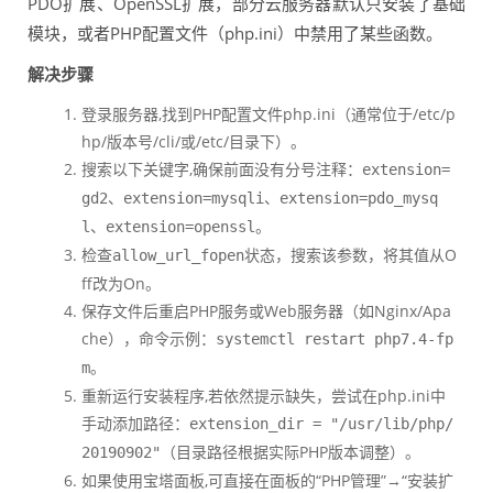
PDO扩展、OpenSSL扩展，部分云服务器默认只安装了基础
模块，或者PHP配置文件（php.ini）中禁用了某些函数。
解决步骤
登录服务器,找到PHP配置文件php.ini（通常位于/etc/p
hp/版本号/cli/或/etc/目录下）。
搜索以下关键字,确保前面没有分号注释：
extension=
、
、
gd2
extension=mysqli
extension=pdo_mysq
、
。
l
extension=openssl
检查
状态，搜索该参数，将其值从O
allow_url_fopen
ff改为On。
保存文件后重启PHP服务或Web服务器（如Nginx/Apa
che），命令示例：
systemctl restart php7.4-fp
。
m
重新运行安装程序,若依然提示缺失，尝试在php.ini中
手动添加路径：
extension_dir = "/usr/lib/php/
（目录路径根据实际PHP版本调整）。
20190902"
如果使用宝塔面板,可直接在面板的“PHP管理”→“安装扩