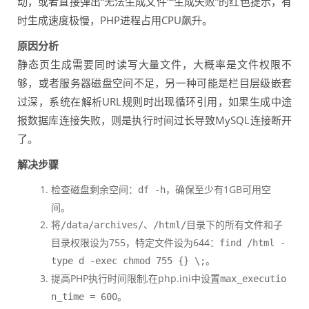
动，或者直接弹出“无法生成文件”“生成失败”的红色提示，有
时生成速度极慢，PHP进程占用CPU飙升。
原因分析
静态页生成需要同时读写大量文件，大概率是文件权限不
够，或者服务器磁盘空间不足，另一种可能是栏目层级嵌套
过深，系统在解析URL规则时出现循环引用，如果生成中途
报数据库连接失败，则是执行时间过长导致MySQL连接断开
了。
解决步骤
检查磁盘剩余空间：
，确保至少有1GB可用空
df -h
间。
将
、
目录下的所有文件和子
/data/archives/
/html/
目录权限设为755，特定文件设为644：
find /html -
。
type d -exec chmod 755 {} \;
提高PHP执行时间限制,在php.ini中设置
max_executio
。
n_time = 600