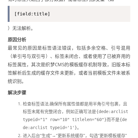
[field:title]
）无法解析。
原因分析
最常见的原因是标签语法错误，包括多余空格、引号混用
（单引号与双引号）、标签未闭合、或者使用了已被弃用的
标签属性，其次是织梦CMS的模板缓存机制导致，旧版本标
签解析后生成的缓存文件未更新，或者当前模板文件未被系
统识别。
解决步骤
检查标签语法,确保所有属性值都是用半角引号包裹，且
标签末尾有完整闭合，例如正确写法是
{dede:arclist
而不是
typeid="1" row="10" titlelen="60"}
{de
。
de:arclist typeid='1'}
进入后台“生成”→“更新系统缓存”，勾选“更新模板缓存”