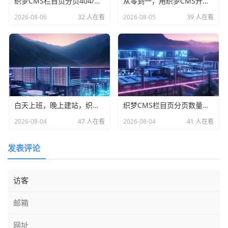
织梦CMS栏目页分页404/空白/重复三连坑？运维老手手把手拆弹实录
从零到一，用织梦CMS开启你的个人站长创业之路
2026-08-06
32 人在看
2026-08-05
39 人在看
白天上班，晚上建站，织梦CMS让副业从想法变成睡后收入
织梦CMS栏目页分页数量闹脾气？别慌，这份避坑指南请收好
2026-08-04
47 人在看
2026-08-04
41 人在看
发表评论