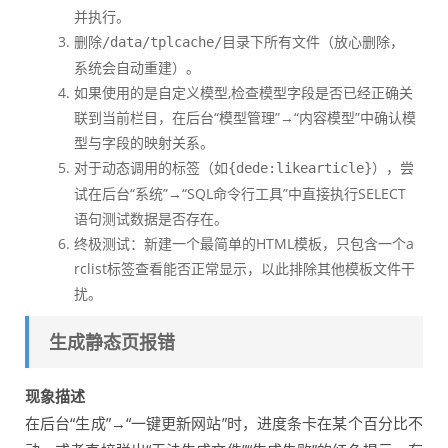
并执行。
删除
目录下所有文件（放心删除，
/data/tplcache/
系统会自动重建）。
如果使用的是自定义模型,检查模型字段是否已经正确关
联到当前栏目，在后台“模型管理”→“内容模型”中确认模
型与字段的映射关系。
对于动态调用的标签（如
），尝
{dede:likearticle}
试在后台“系统”→“SQL命令行工具”中直接执行SELECT
语句测试数据是否存在。
终极测试：新建一个最简单的HTML模板，只包含一个a
rclist标签查看能否正常显示，以此排除其他模板文件干
扰。
生成静态页报错
现象描述
在后台“生成”→“一键更新网站”时，进度条卡在某个百分比不