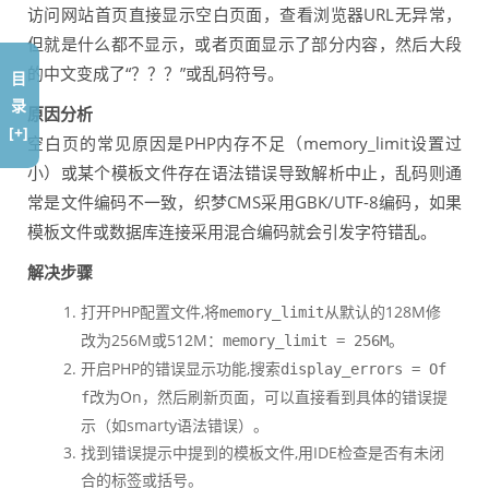
访问网站首页直接显示空白页面，查看浏览器URL无异常，
但就是什么都不显示，或者页面显示了部分内容，然后大段
的中文变成了“？？？”或乱码符号。
目
录
原因分析
[+]
空白页的常见原因是PHP内存不足（memory_limit设置过
小）或某个模板文件存在语法错误导致解析中止，乱码则通
常是文件编码不一致，织梦CMS采用GBK/UTF-8编码，如果
模板文件或数据库连接采用混合编码就会引发字符错乱。
解决步骤
打开PHP配置文件,将
从默认的128M修
memory_limit
改为256M或512M：
。
memory_limit = 256M
开启PHP的错误显示功能,搜索
display_errors = Of
改为On，然后刷新页面，可以直接看到具体的错误提
f
示（如smarty语法错误）。
找到错误提示中提到的模板文件,用IDE检查是否有未闭
合的标签或括号。