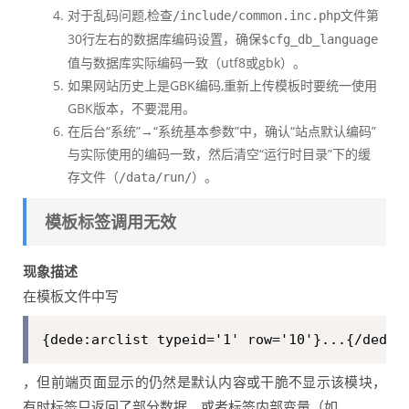
对于乱码问题,检查
文件第
/include/common.inc.php
30行左右的数据库编码设置，确保
$cfg_db_language
值与数据库实际编码一致（utf8或gbk）。
如果网站历史上是GBK编码,重新上传模板时要统一使用
GBK版本，不要混用。
在后台“系统”→“系统基本参数”中，确认“站点默认编码”
与实际使用的编码一致，然后清空“运行时目录”下的缓
存文件（
）。
/data/run/
模板标签调用无效
现象描述
在模板文件中写
{dede:arclist typeid='1' row='10'}...{/dede:
，但前端页面显示的仍然是默认内容或干脆不显示该模块，
有时标签只返回了部分数据，或者标签内部变量（如