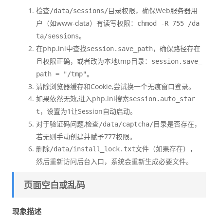
检查
目录权限，确保Web服务器用
/data/sessions/
户（如www-data）有读写权限：
chmod -R 755 /da
。
ta/sessions
在php.ini中查找
，确保路径存在
session.save_path
且权限正确，或者改为本地tmp目录：
session.save_
。
path = "/tmp"
清除浏览器缓存和Cookie,尝试换一个无痕窗口登录。
如果依然无效,进入php.ini搜索
session.auto_star
，设置为1让Session自动启动。
t
对于验证码问题,检查
目录是否存在，
/data/captcha/
若无则手动创建并赋予777权限。
删除
文件（如果存在），
/data/install_lock.txt
然后重新访问后台入口，系统会重新生成必要文件。
页面空白或乱码
现象描述