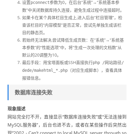
设置
参数为0，在后台“系统”→“系统基本参
pconnect
数”中关闭数据库持久连接，避免生成过程中连接超时。
如果卡在某个具体栏目生成上,进入后台“栏目管理”，检
查该栏目的“内容模型”是否正常，尝试先单独生成该栏
目的静态页。
若始终无法解决,尝试降低生成页数：在“系统”→“系统基
本参数”的“性能选项”中，将“生成一次处理的文档数”从
默认的20调整为10。
最后手段：用宝塔面板或SSH直接执行
php /网站路径/
（对应生成脚本），查看具体
dede/makehtml_*.php
报错信息。
数据库连接失败
现象描述
网站完全打不开，直接显示“数据库连接失败”或“无法连接到
MySQL服务器”，后台也进不去，或者在某些操作后突然出
现“2002 - Can't connect to local MySQL server through so