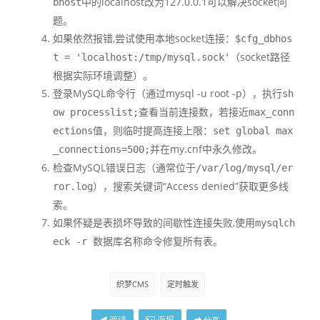
中的localhost改为127.0.0.1可以解决socket问
bhost
题。
如果依然报错,尝试使用本地socket连接：
$cfg_dbhos
（socket路径
t = 'localhost:/tmp/mysql.sock'
根据实际环境调整）。
登录MySQL命令行（通过mysql -u root -p），执行
sh
查看当前连接数，若接近
ow processlist;
max_conn
值，则临时提高连接上限：
ections
set global max
并在my.cnf中永久修改。
_connections=500;
检查MySQL错误日志（通常位于
/var/log/mysql/er
），搜索关键词“Access denied”获取更多线
ror.log
索。
如果怀疑是表损坏导致的间歇性连接失败,使用
mysqlch
命令修复所有表。
eck -r 数据库名称
织梦CMS
定时触发