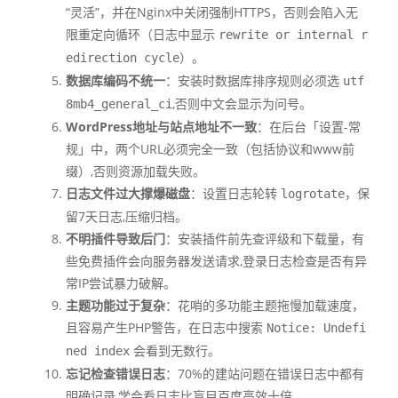
“灵活”，并在Nginx中关闭强制HTTPS，否则会陷入无
限重定向循环（日志中显示
rewrite or internal r
）。
edirection cycle
数据库编码不统一
：安装时数据库排序规则必须选
utf
,否则中文会显示为问号。
8mb4_general_ci
WordPress地址与站点地址不一致
：在后台「设置-常
规」中，两个URL必须完全一致（包括协议和www前
缀）,否则资源加载失败。
日志文件过大撑爆磁盘
：设置日志轮转
，保
logrotate
留7天日志,压缩归档。
不明插件导致后门
：安装插件前先查评级和下载量，有
些免费插件会向服务器发送请求,登录日志检查是否有异
常IP尝试暴力破解。
主题功能过于复杂
：花哨的多功能主题拖慢加载速度，
且容易产生PHP警告，在日志中搜索
Notice: Undefi
会看到无数行。
ned index
忘记检查错误日志
：70%的建站问题在错误日志中都有
明确记录,学会看日志比盲目百度高效十倍。