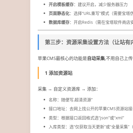
开启模板缓存
：建议开启，减少服务器压力
页面静态化
：选择“URL重写”模式（需要宝塔
数据库缓存
：开启Redis（需在宝塔软件商店安
第三步：资源采集设置方法（让站有
苹果CMS最核心的功能是
自动采集
,不用自己上
1 添加资源站
采集 → 自定义资源库 → 添加：
名称：随便写,超清资源”
接口地址：去网上找公开的苹果CMS资源站接
类型：根据接口返回格式选“json”或“xml”
入库类型：选“仅获取当天更新”或“全量采集”