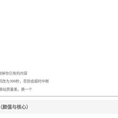
删掉你已有的内容
间改为
，否则会超时中断
300秒
源站质量差，换一个
（颜值与核心）