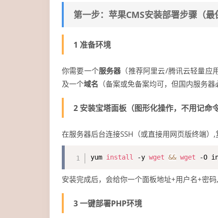
第一步：苹果CMS安装部署步骤（最
1 准备环境
你需要一个
服务器
（推荐阿里云/腾讯云轻量应用服务
及一个
域名
（备案或免备案均可，但国内服务器
2 安装宝塔面板（图形化操作，不用记命
在服务器后台连接SSH（或直接用网页版终端）
yum 
install
 -y 
wget
&&
wget
 -O i
安装完成后，会给你一个面板地址+用户名+密码
3 一键部署PHP环境