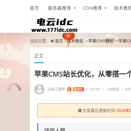
首页
服务器推荐
CDN推荐
技术教
当前位置：
首页
技术教程
苹果CMS教程
苹果C
正文
苹果CMS站长优化，从零搭一
云网工程师
/
07-01
/
138阅读
/
3评
V
管理员
文章最后更新时间
2026年
适用人群