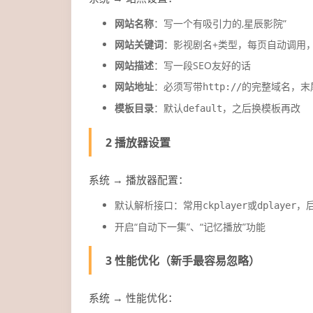
网站名称
：写一个有吸引力的,星辰影院”
网站关键词
：影视剧名+类型，每页自动调用
网站描述
：写一段SEO友好的话
网站地址
：必须写带
的完整域名，末
http://
模板目录
：默认
，之后换模板再改
default
2 播放器设置
系统 → 播放器配置：
默认解析接口：常用
或
，
ckplayer
dplayer
开启“自动下一集”、“记忆播放”功能
3 性能优化（新手最容易忽略）
系统 → 性能优化：