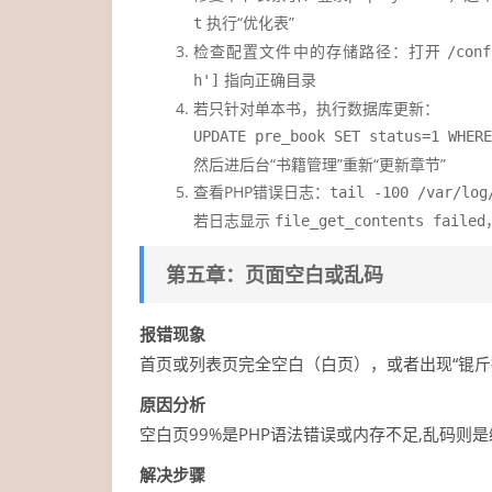
执行“优化表”
t
检查配置文件中的存储路径：打开
/conf
指向正确目录
h']
若只针对单本书，执行数据库更新：
UPDATE pre_book SET status=1 WH
然后进后台“书籍管理”重新“更新章节”
查看PHP错误日志：
tail -100 /var/log
若日志显示
file_get_contents failed
第五章：页面空白或乱码
报错现象
首页或列表页完全空白（白页），或者出现“锟斤拷
原因分析
空白页99%是PHP语法错误或内存不足,乱码则
解决步骤