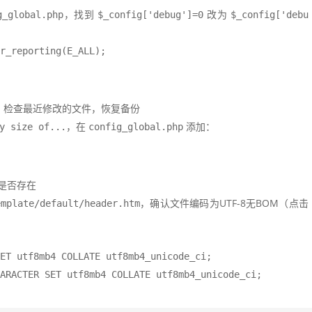
，找到
改为
g_global.php
$_config['debug']=0
$_config['debu
r_reporting(E_ALL);
，检查最近修改的文件，恢复备份
，在
添加：
y size of...
config_global.php
;
是否存在
，确认文件编码为UTF-8无BOM（点击
emplate/default/header.htm
T utf8mb4 COLLATE utf8mb4_unicode_ci;
ARACTER SET utf8mb4 COLLATE utf8mb4_unicode_ci;