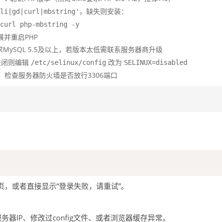
，缺失则安装：
li|gd|curl|mbstring'
curl php-mbstring -y
并重启PHP
求MySQL 5.5及以上，若版本太低需联系服务器商升级
关闭则编辑
改为
/etc/selinux/config
SELINUX=disabled
，检查服务器防火墙是否放行3306端口
，或者直接显示“登录失败，请重试”。
换服务器IP、修改过config文件、或者浏览器缓存异常。