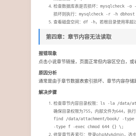
检查数据库表是否损坏：
mysqlcheck -o
损坏则执行：
mysqlcheck -r -h dbhos
查看磁盘空间：
，若根目录使用率超过
df -h
第四章：章节内容无法读取
报错现象
点击小说章节链接，页面正常但内容区空白，或者
原因分析
通常是由于章节数据表索引损坏、章节内容存储路
解决步骤
检查章节内容目录权限：
ls -la /data/a
确保目录权限为755，内部文件为644，执
find /data/attachment/book/ -type
-type f -exec chmod 644 {} \;
修复章节表索引：登录phpMyAdmin，选