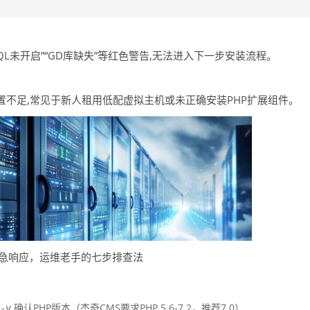
SQL未开启”“GD库缺失”等红色警告,无法进入下一步安装流程。
置不足,常见于新人租用低配虚拟主机或未正确安装PHP扩展组件。
应急响应，运维老手的七步排查法
确认PHP版本（杰奇CMS要求PHP 5.6-7.2，推荐7.0）
-v