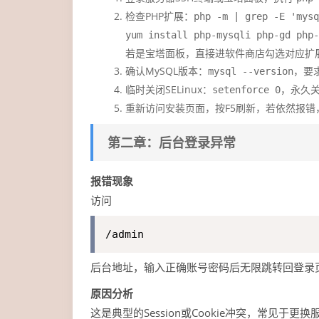
检查PHP扩展：
php -m | grep -E 'mysq
yum install php-mysqli php-gd php-
若是宝塔面板，直接进软件商店勾选对应扩展
确认MySQL版本：
，要
mysql --version
临时关闭SELinux：
，永久
setenforce 0
重新访问安装页面，按F5刷新，若依然报错
第二章：后台登录异常
报错现象
访问
/admin
后台地址，输入正确账号密码后无限跳转回登录页
原因分析
这是典型的Session或Cookie冲突，常见于更