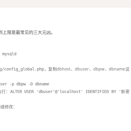
到上限是最常见的三大元凶。
 mysqld
，复制dbhost、dbuser、dbpw、dbname这
g/config_global.php
ser -p dbpw -D dbname
执行：
ALTER USER 'dbuser'@'localhost' IDENTIFIED BY '新密
加或修改：