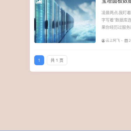
宝塔面板数
凌晨两点,我盯
字写着“数据库连接失
果你经历过服务器
云上阿飞
2
1
共 1 页