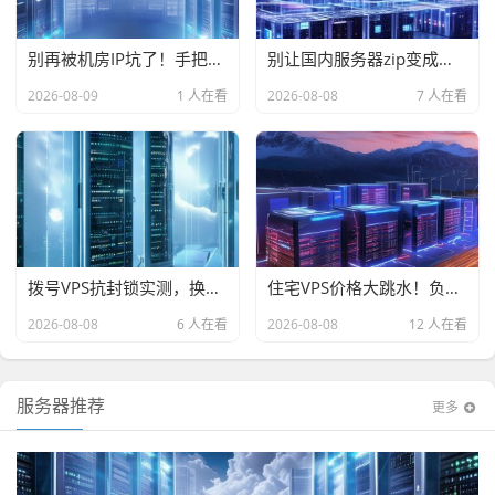
别再被机房IP坑了！手把手教你挑分布式住宅VPS，让账号稳如老狗
别让国内服务器zip变成智商税压缩包！老司机的避坑选购指南
2026-08-09
1 人在看
2026-08-08
7 人在看
拨号VPS抗封锁实测，换了3个机房，最后它让我把SSH客户端删了
住宅VPS价格大跳水！负载均衡器白嫖攻略，这波家庭云便宜到离谱，手慢真没了
2026-08-08
6 人在看
2026-08-08
12 人在看
服务器推荐
更多