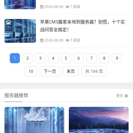
2026-08-08
7 阅读
苹果CMS搬家本地到服务器？别慌，十个实
战问答全搞定！
2026-08-08
7 阅读
1
2
3
4
5
6
7
8
9
10
下一页
末页
共 184 页
服务器推荐
更多