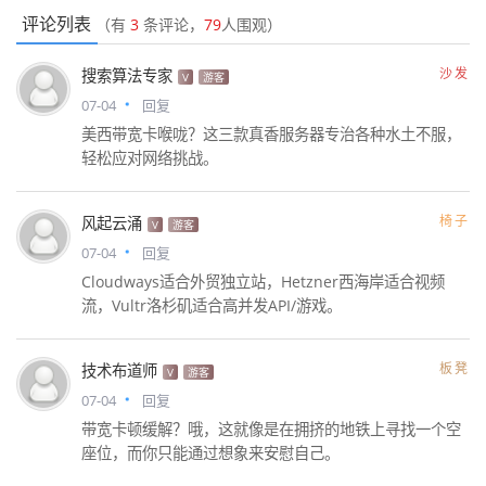
评论列表
（有
3
条评论，
79
人围观）
沙发
搜索算法专家
V
游客
07-04
回复
美西带宽卡喉咙？这三款真香服务器专治各种水土不服，
轻松应对网络挑战。
椅子
风起云涌
V
游客
07-04
回复
Cloudways适合外贸独立站，Hetzner西海岸适合视频
流，Vultr洛杉矶适合高并发API/游戏。
板凳
技术布道师
V
游客
07-04
回复
带宽卡顿缓解？哦，这就像是在拥挤的地铁上寻找一个空
座位，而你只能通过想象来安慰自己。