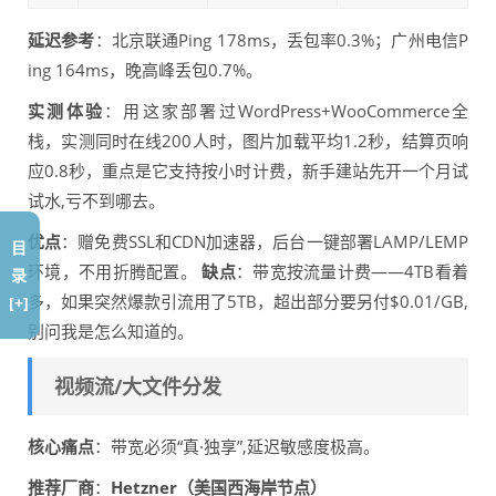
延迟参考
：北京联通Ping 178ms，丢包率0.3%；广州电信P
ing 164ms，晚高峰丢包0.7%。
实测体验
：用这家部署过WordPress+WooCommerce全
栈，实测同时在线200人时，图片加载平均1.2秒，结算页响
应0.8秒，重点是它支持按小时计费，新手建站先开一个月试
试水,亏不到哪去。
优点
：赠免费SSL和CDN加速器，后台一键部署LAMP/LEMP
目
环境，不用折腾配置。
缺点
：带宽按流量计费——4TB看着
录
多，如果突然爆款引流用了5TB，超出部分要另付$0.01/GB,
[+]
别问我是怎么知道的。
视频流/大文件分发
核心痛点
：带宽必须“真·独享”,延迟敏感度极高。
推荐厂商
：
Hetzner（美国西海岸节点）