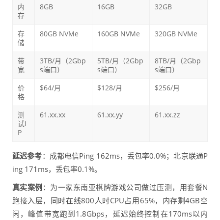
内
8GB
16GB
32GB
存
存
80GB NVMe
160GB NVMe
320GB NVMe
储
带
3TB/月（2Gbp
5TB/月（2Gbp
8TB/月（2Gbp
宽
s端口）
s端口）
s端口）
价
$64/月
$128/月
$256/月
格
测
61.xx.xx
61.xx.yy
61.xx.zz
试I
P
延迟参考
：成都电信Ping 162ms，丢包率0.0%；北京联通P
ing 171ms，丢包率0.1%。
真实案例
：为一家东南亚棋牌游戏公司做过压测，用套餐N
跑接入层，同时在线800人时CPU占用65%，内存剩4GB空
闲，峰值带宽跑到1.8Gbps，延迟始终控制在170ms以内