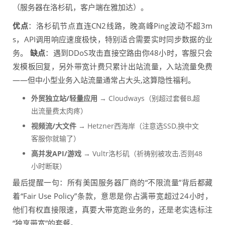
（服务器在洛杉矶，客户端在雅加达）。
优点
：洛杉矶节点直连CN2线路，晚高峰Ping波动不超3m
s，API调用响应速度极快，特别适合需要实时同步数据的业
务。
缺点
：遇到DDoS攻击直接空路由你48小时，客服只会
发模板回复，另外带宽计费只累计出站流量，入站流量免费
——但中小型业务入站流量通常占大头,这算隐性福利。
外贸独立站/轻量应用
→ Cloudways（别超过套餐B,超
出流量费太肉疼）
视频流/大文件
→ Hetzner西海岸（注意选SSD,换中文
客服你就输了）
高并发API/游戏
→ Vultr洛杉矶（祈祷别被攻击,否则48
小时断联）
最后提醒一句：所有美国服务器厂商的“不限流量”背后都藏
着“Fair Use Policy”条款，意思是你占满带宽超过24小时，
他们有权直接限速，真要大带宽跑业务的，还是老实选标注
“独享带宽”的套餐。