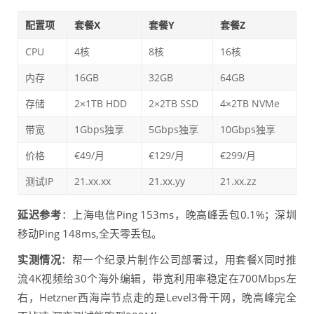
配置项
套餐X
套餐Y
套餐Z
CPU
4核
8核
16核
内存
16GB
32GB
64GB
存储
2×1TB HDD
2×2TB SSD
4×2TB NVMe
带宽
1Gbps独享
5Gbps独享
10Gbps独享
价格
€49/月
€129/月
€299/月
测试IP
21.xx.xx
21.xx.yy
21.xx.zz
延迟参考
：上海电信Ping 153ms，晚高峰丢包0.1%；深圳
移动Ping 148ms,全天零丢包。
实测情况
：帮一个纪录片制作公司部署过，用套餐X同时推
流4K视频给30个海外编辑，带宽利用率稳定在700Mbps左
右，Hetzner西海岸节点走的是Level3骨干网，晚高峰完全