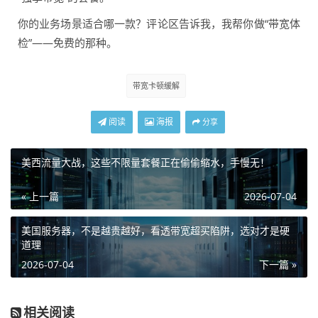
你的业务场景适合哪一款？评论区告诉我，我帮你做“带宽体
检”——免费的那种。
带宽卡顿缓解
阅读
海报
分享
美西流量大战，这些不限量套餐正在偷偷缩水，手慢无！
« 上一篇
2026-07-04
美国服务器，不是越贵越好，看透带宽超买陷阱，选对才是硬
道理
2026-07-04
下一篇 »
相关阅读