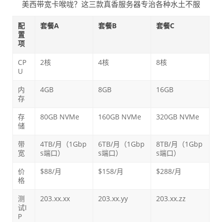
美西带宽卡喉咙？这三款真香服务器专治各种水土不服
配
套餐A
套餐B
套餐C
置
项
CP
2核
4核
8核
U
内
4GB
8GB
16GB
存
存
80GB NVMe
160GB NVMe
320GB NVMe
储
带
4TB/月（1Gbp
6TB/月（1Gbp
8TB/月（1Gbp
宽
s端口）
s端口）
s端口）
价
$88/月
$158/月
$288/月
格
测
203.xx.xx
203.xx.yy
203.xx.zz
试I
P