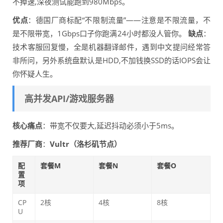
不掉速,深夜测试能跑到980Mbps。
优点
：德国厂商标配“不限制流量”——注意是不限流量，不
是不限带宽，1Gbps口子你跑满24小时都没人管你。
缺点
：
技术客服回复慢，全是机器翻译邮件，遇到中文提问经常答
非所问，另外系统盘默认是HDD,不加钱换SSD的话IOPS会让
你怀疑人生。
高并发API/游戏服务器
核心痛点
：带宽不仅要大,延迟抖动必须小于5ms。
推荐厂商
：
Vultr（洛杉矶节点）
配
套餐M
套餐N
套餐O
置
项
CP
2核
4核
8核
U