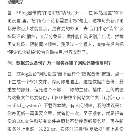
动删吧？
答：ZBlog自带的“评论审核”功能打开——在“网站设置”的“评
论设置”里，把“所有评论都需要审核”勾上，这样每条新评论
都得你点头才能显示，更省力的办法：去“应用中心”装个“反
垃圾评论”插件，大部分免费，插件能自动识别广告词、拦截
英文垃圾、限制同IP频率，我见过一个狠人，直接在后台把
“评论包含链接”设为自动拉黑,世界安静了。
问：数据怎么备份？万一服务器挂了网站还能恢复吗？
答：ZBlog后台“网站设置”最下面有个“数据备份”按钮，点一
下生成一个SQL文件，存到你电脑上，这是数据库备份，最
重要的部分，但光这个不够——你的主题、插件、上传的图
片这些文件也要备份，用FTP把整个网站文件夹（包括zb_us
ers和zb_system）下载到本地，有人问频率，我的建议是：
你每更新一篇重要文章，就备份一次，至于搬家，就是把备
份的SQL文件和所有文件夹原封不动传到新服务器，再在新
服务器上重装一次ZBlog，安装时选择“恢复数据”,填上备份