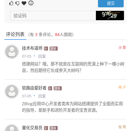
评论列表
（有
3
条评论，
84
人围观）
沙发
技术布道师
V
游客
07-05
回复
搭建网站？哦，那不就是在互联网的荒漠上种下一棵小树
苗，然后期待它长成参天大树吗？
椅子
软路由爱好者
V
游客
07-05
回复
ZBlog应用中心开发者类库为网站搭建提供了全面而实用
的指导，是新手和进阶开发者的宝贵资源。
板凳
量化交易员
V
游客