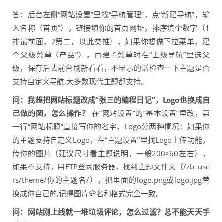
答：后台左侧“网站设置”里找“导航管理”，点“新建导航”，输
入名称（首页”），链接填你的首页网址，排序填个数字（1
排最前面，2第二，以此类推），如果你想做下拉菜单，建
个父级菜单（产品”），再建子菜单时在“上级导航”里选父
级，保存后去前台刷新看看，不显示的话检查一下主题是否
支持自定义导航,大多数现代主题都支持。
问：我想把网站标题改成“张三的编程日记”，Logo也换成自
己做的图，怎么操作？
在“网站设置”的“基本设置”里改，第
一行“网站标题”直接写你的名字，Logo分两种情况：如果你
的主题支持自定义Logo，在“主题设置”里找Logo上传功能，
传你的图片（建议尺寸看主题说明，一般200×60左右），
如果不支持，用FTP登录服务器，找到主题文件夹（/zb_use
rs/theme/你的主题名/），把里面的logo.png或logo.jpg替
换成你自己的,记得图片命名和格式完全一致。
问：网站刚上线就一堆垃圾评论，怎么过滤？总不能天天手