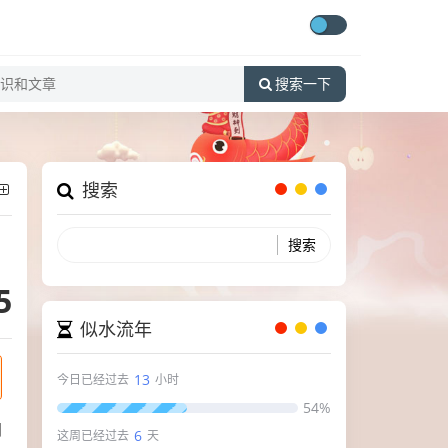
搜索一下
搜索
5
似水流年
13
今日已经过去
小时
54%
间
6
这周已经过去
天