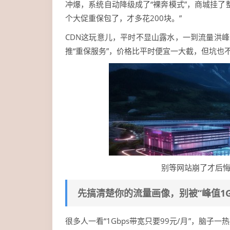
冲爆，系统自动降级成了“裸奔模式”，商城挂了
个大促重保包了，才多花200块。”
CDN这玩意儿，平时不显山露水，一到流量洪峰
推“重保服务”，价格比平时便宜一大截，但坑也
别等网站崩了才后悔
先搞清楚你的流量画像，别被“峰值1G
很多人一看“1Gbps带宽只要99元/月”，脑