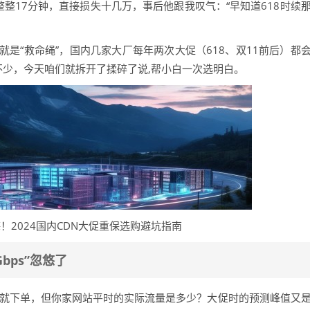
整整17分钟，直接损失十几万，事后他跟我叹气：“早知道618时续
就是“救命绳”，国内几家大厂每年两次大促（618、双11前后）都
不少，今天咱们就拆开了揉碎了说,帮小白一次选明白。
！2024国内CDN大促重保选购避坑指南
bps”忽悠了
子一热就下单，但你家网站平时的实际流量是多少？大促时的预测峰值又