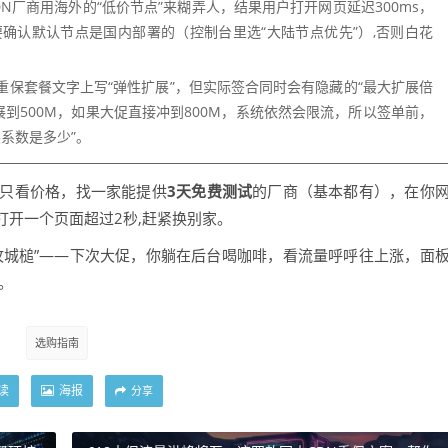
N厂商用海外的“低价节点”来糊弄人，结果用户打开网页延迟300ms，
确认默认节点是国内部署的（控制台里选“大陆节点优先”）,否则白花
重保套餐文字上写“弹性扩展”，但实际签合同时会有隐藏的“最大扩展倍
展到500M，如果大促直接冲到800M，系统依然会限流，所以签单前，
系数是多少”。
别只看价格，找一家能提供
3天免费测试
的厂商（基本都有），在你
开一个页面超过2秒,赶紧换别家。
攻城槌”——下次大促，你躺在后台喝咖啡，看流量呼呼往上涨，面
。
选购指南
读
海报
分享