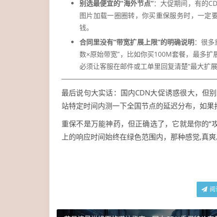
别选最便宜的“海外节点”
：大促期间，有的CD
图片加载一圈圈转，你买重保服务时，一定要
钱。
合同里没有“带宽扩展上限”的明确说明
：很多
数×原始带宽”，比如你买100M套餐，最多扩
必须让客服在邮件或工单里回复清楚“最大扩展
最后说句大实话：国内CDN大促诱惑很大，但
站特定时间内测一下全国节点的延迟分布，如果打
重保不是万能神药，但正确选了，它就是你的“
上的响应时间始终在绿色范围内，那种感觉,真爽
阅