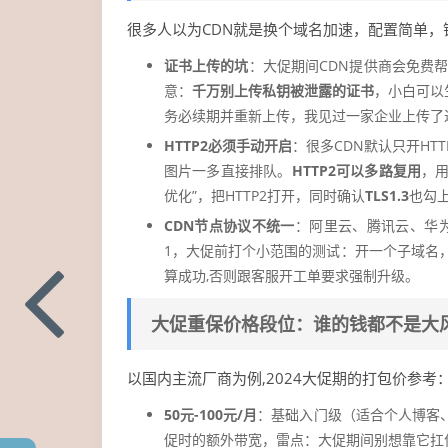
很多人以为CDN就是换个域名加速，配置简单，
证书上传的坑
：大促期间CDN提供商会免费帮
意：
千万别上传私钥被泄露的证书
，小白可以生
务必续期并重新上传，我见过一家企业上传了过
HTTP2必须手动开启
：很多CDN默认只开HTT
图片一多直接排队。
HTTP2可以多路复用
，
优化”，把HTTP2打开，同时确认
TLS1.3
也勾
CDN节点协议不统一
：阿里云、腾讯云、华为
1，大促前打个小范围的测试：开一个子域名，打开Ch
算成功,否则跟客服开工单要求强制升级。
大促重保价格段位：谁的钱都不是大
以国内主流厂商为例,2024大促期的打包价参考
50元-100元/月
：基础入门级（适合个人博客、
促时的额外带宽，雷点：大促期间别想靠它扛