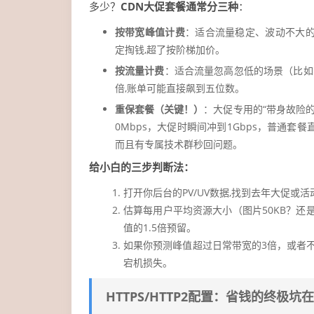
多少？
CDN大促套餐通常分三种
：
按带宽峰值计费
：适合流量稳定、波动不大的网
定掏钱,超了按阶梯加价。
按流量计费
：适合流量忽高忽低的场景（比如
倍,账单可能直接飙到五位数。
重保套餐（关键！）
：大促专用的“带身故险的
0Mbps，大促时瞬间冲到1Gbps，普通
而且有专属技术群秒回问题。
给小白的三步判断法：
打开你后台的PV/UV数据,找到去年大促或
估算每用户平均资源大小（图片50KB？还
值的1.5倍预留。
如果你预测峰值超过日常带宽的3倍，或者
宕机损失。
HTTPS/HTTP2配置：省钱的终极坑