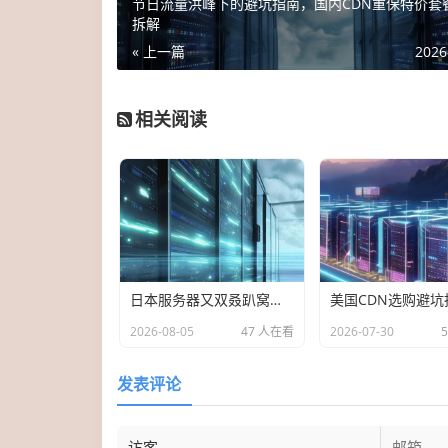
节日流量洪峰下的避坑指南，国内CDN重保特价套
拆解
« 上一篇
2026
相关阅读
日本服务器又双叒趴窝了？这份防翻车选购指南，比东京塔还靠谱
2026-08-05
47 人在看
2026-07-30
发表评论