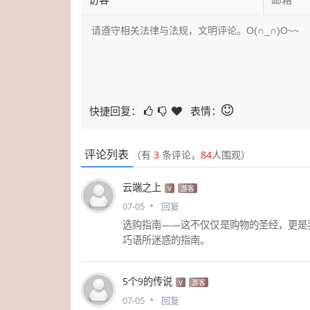
快捷回复：
表情：
评论列表
（有
3
条评论，
84
人围观）
云端之上
V
游客
07-05
回复
选购指南——这不仅仅是购物的圣经，更是
巧语所迷惑的指南。
5个9的传说
V
游客
07-05
回复