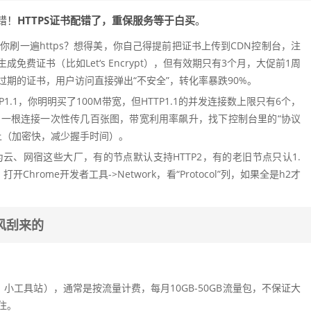
错！
HTTPS证书配错了，重保服务等于白买
。
你刷一遍https？想得美，你自己得提前把证书上传到CDN控制台，注
成免费证书（比如Let‘s Encrypt），但有效期只有3个月，大促前1周
期的证书，用户访问直接弹出“不安全”，转化率暴跌90%。
P1.1，你明明买了100M带宽，但HTTP1.1的并发连接数上限只有6个，
用一根连接一次性传几百张图，带宽利用率飙升，找下控制台里的“协议
上（加密快，减少握手时间）。
云、网宿这些大厂，有的节点默认支持HTTP2，有的老旧节点只认1.
rome开发者工具->Network，看“Protocol”列，如果全是h2才
风刮来的
：
小工具站），通常是按流量计费，每月10GB-50GB流量包，不保证大
住。