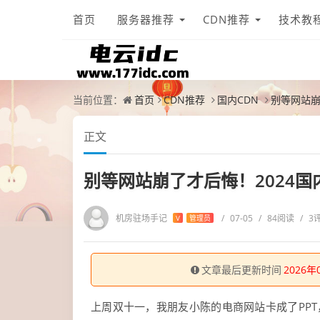
首页
服务器推荐
CDN推荐
技术教
当前位置：
首页
CDN推荐
国内CDN
别等网站崩
正文
别等网站崩了才后悔！2024国
机房驻场手记
/
07-05
/
84阅读
/
3
V
管理员
文章最后更新时间
2026年
上周双十一，我朋友小陈的电商网站卡成了PPT