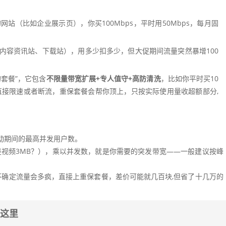
站（比如企业展示页），你买100Mbps，平时用50Mbps，每月固
内容资讯站、下载站），用多少扣多少，但大促期间流量突然暴增100
套餐”，它包含
不限量带宽扩展+专人值守+高防清洗
，比如你平时买10
套餐直接限速或者断流，重保套餐会帮你顶上，只按实际使用量收超额部分,
活动期间的最高并发用户数。
是视频3MB？），乘以并发数，就是你需要的突发带宽——一般建议按峰
不确定流量会多疯，直接上重保套餐，差价可能就几百块,但省了十几万的
在这里