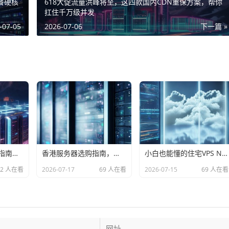
餐硬核
618大促流量洪峰将至，这四款国内CDN重保方案，帮你
扛住千万级并发
-07-05
2026-07-06
下一篇 »
美国CDN选购避坑指南，从xMatters到实战，小白也能选对！
香港服务器选购指南，从入门到精通，轻松锁定你的专属方案
小白也能懂的住宅VPS NAS选购指南，省心省钱不翻车
52 人在看
2026-07-17
69 人在看
2026-07-15
69 人在看