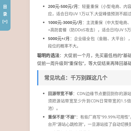
200元-500元/月
：轻量重保（小型电商、内容平
目
应，适合日均UV 1万以下,大促峰值预测不超过
录
[+]
1000元-3000元/月
：主流重保（中大型电商、视
+高防套餐（防DDoS攻击），适合日均UV 5
5000元+/月
：企业级全包（金融、大平台）
段位的概率不大。
聪明的选法
：大促前一个月，先买最低档的“基
促前一周升级到“重保包”，等大促结束再降回基
常见坑点：千万别踩这几个
回源带宽不够
：CDN边缘节点要回到你的源站
须把源站带宽至少升到CDN日常带宽的1.5
池）。
重保不是“不崩”
：有些厂商写“99.99%可
台开“源站心跳检测”，一旦源站挂了自动切换