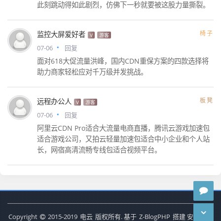
此刻跳动得如此剧烈，仿佛下一秒就要被这股力量撕裂。
椅子
监控大屏爱好者
V
游客
07-06
回复
面对618大促流量洪峰，国内CDN重保方案的四款选择将
助力商家轻松应对千万级并发挑战。
板凳
远程办公人
V
游客
07-06
回复
阿里云CDN Pro适合大流量电商直播，腾讯云游戏加速包
适合游戏公司，又拍云轻量加速包适合中小企业和个人站
长，网宿高清流畅专线包适合视频平台。
Copyright
2015-2019
电云
版权所有. 基于
Z-BlogPHP
搭建 安全运行