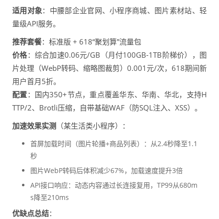
适用对象
：中腰部企业官网、小程序商城、图片素材站、轻
量级API服务。
推荐套餐
：标准版 + 618“聚划算”流量包
价格
：综合加速0.06元/GB（月付100GB-1TB阶梯价），图
片处理（WebP转码、缩略图裁剪）0.001元/次，618期间新
用户首月5折。
配置
：国内350+节点，重点覆盖华东、华南、华北，支持H
TTP/2、Brotli压缩，自带基础WAF（防SQL注入、XSS）。
加速效果实测
（某生活类小程序）：
首屏加载时间（图片轮播+商品列表）：从2.4秒降至1.1
秒
图片WebP转码后体积减少67%，加载速度提升3倍
API接口响应：动态内容通过长连接复用，TP99从680m
s降至210ms
优缺点总结
：