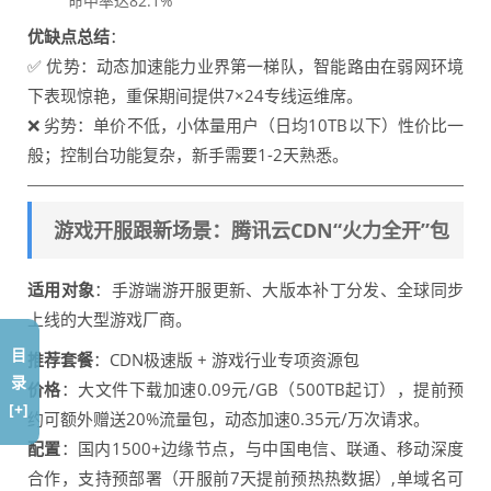
命中率达82.1%
优缺点总结
：
✅ 优势：动态加速能力业界第一梯队，智能路由在弱网环境
下表现惊艳，重保期间提供7×24专线运维席。
❌ 劣势：单价不低，小体量用户（日均10TB以下）性价比一
般；控制台功能复杂，新手需要1-2天熟悉。
游戏开服跟新场景：腾讯云CDN“火力全开”包
适用对象
：手游端游开服更新、大版本补丁分发、全球同步
上线的大型游戏厂商。
目
推荐套餐
：CDN极速版 + 游戏行业专项资源包
录
价格
：大文件下载加速0.09元/GB（500TB起订），提前预
[+]
约可额外赠送20%流量包，动态加速0.35元/万次请求。
配置
：国内1500+边缘节点，与中国电信、联通、移动深度
合作，支持预部署（开服前7天提前预热热数据）,单域名可