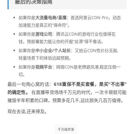
最后的决策指南
如果你是
大流量电商/直播
：首选阿里云CDN Pro，动态
加速能力是真正的“保命符”。
如果你是
游戏公司
：腾讯云CDN的游戏行业包值得花
钱，预部署能力能让你的开服“丝滑”得不像话。
如果你是
中小企业/个人站长
：又拍云CDN性价比无敌,
轻量场景下的体验远超预期。
如果你是
视频平台
：网宿CDN是老牌避风港,稳定压倒一
切。
最后一句掏心窝的话：
618重保不是买套餐，是买“不出事”
的确定性。
在直播带货场场千万元的时代，一次卡顿就可能
摧毁半年积累的口碑，预算多花几千,远比损失几百万值得。
现在去谈,还来得及。
千万级并发