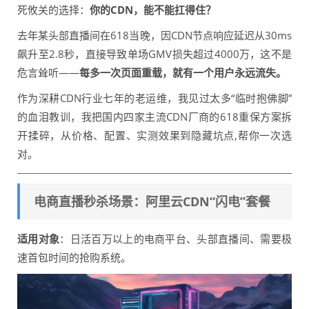
死攸关的选择：
你的CDN，能不能扛得住？
去年某头部直播间在618当晚，因CDN节点响应延迟从30ms
飙升至2.8秒，直接导致单场GMV损失超过4000万，这不是
危言耸听——
每多一次页面重载，就有一个用户永远流失。
作为深耕CDN行业七年的老运维，我见过太多“临时抱佛脚”
的血泪教训，我把国内四家主流CDN厂商的618重保方案拆
开揉碎，从价格、配置、实测效果到隐藏坑点,帮你一次选
对。
电商直播秒杀场景：阿里云CDN“闪电”套餐
适用对象
：日活百万以上的电商平台、头部直播间、需要极
速首包时间的抢购系统。