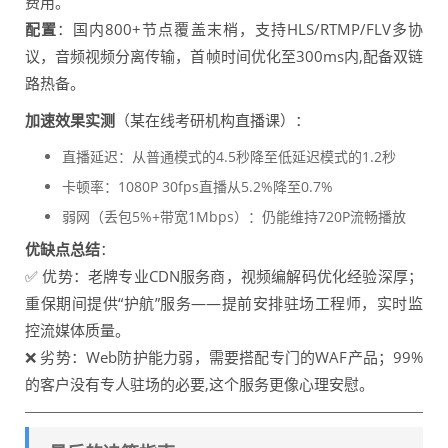
费用。
配置
：国内800+节点覆盖末梢，支持HLS/RTMP/FLV多协
议，音频视频分离传输，首帧时间优化至300ms内,配备双链
路热备。
加速效果实测
（某在线考研机构直播课）：
直播延迟：从普通模式的4.5秒降至低延迟模式的1.2秒
卡顿率：1080P 30fps直播从5.2%降至0.7%
弱网（丢包5%+带宽1Mbps）：仍能维持720P流畅播放
优缺点总结
：
✅ 优势：老牌专业CDN服务商，视频编解码优化经验深厚；
重保期间提供“护航”服务——提前安排驻场工程师，实时监
控流媒体质量。
❌ 劣势：Web防护能力弱，需要搭配专门的WAF产品；99%
的客户没有专人驻场的必要,这个服务更像心理安慰。