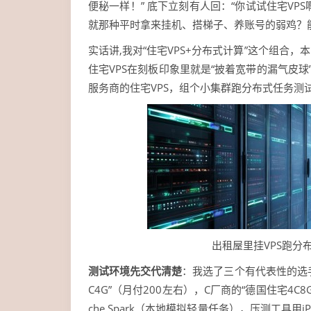
便秘一样！” 底下立刻有人回：“你试试住宅VPS
就那种平时拿来挂机、搭梯子、养账号的弱鸡？
实话讲,我对“住宅VPS+分布式计算”这个组
住宅VPS在刻板印象里就是“披着宽带的漏气皮
服务商的住宅VPS，组个小集群跑分布式任务测
出租屋里挂VPS跑分
测试环境先交代清楚
：我选了三个有代表性的选手—
C4G”（月付200左右），C厂商的“德国住宅4
che Spark（本地模拟轻量任务），压测工具用iPe