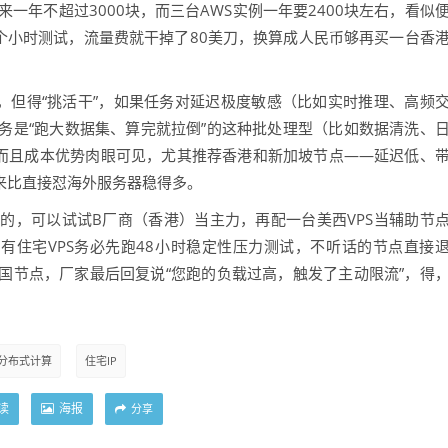
来一年不超过3000块，而三台AWS实例一年要2400块左右，看似
个小时测试，流量费就干掉了80美刀，换算成人民币够再买一台香
干，但得“挑活干”，如果任务对延迟极度敏感（比如实时推理、高频
务是“跑大数据集、算完就拉倒”的这种批处理型（比如数据清洗、
，而且成本优势肉眼可见，尤其推荐香港和新加坡节点——延迟低、
来比直接怼海外服务器稳得多。
的，可以试试B厂商（香港）当主力，再配一台美西VPS当辅助节
有住宅VPS务必先跑48小时稳定性压力测试，不听话的节点直接
国节点，厂家最后回复说“您跑的负载过高，触发了主动限流”，得
分布式计算
住宅IP
读
海报
分享