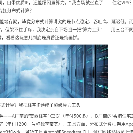
啊，自带优质IP，还能蹭闲置算力。” 我当场就坐直了——住宅VPS
能扛分布式计算？
合，本能地存疑，毕竟分布式计算讲究的是节点稳定、吞吐高、延迟低，
球”，但架不住手痒，我决定亲自下场当一把“算力工头”——用三台不
试，看看这玩意儿到底是真香还是纯画饼。
布式计算？我把住宅IP薅成了超级算力工头
—A厂商的“美西住宅1C2G”（年付500多），B厂商的“香港住宅
C8G”（年付1200，号称独享带宽），工具方面，分布式计算框架用Ap
rf3和wrk，监听工具用htop和Speedtest CLI，测试网络环境是上