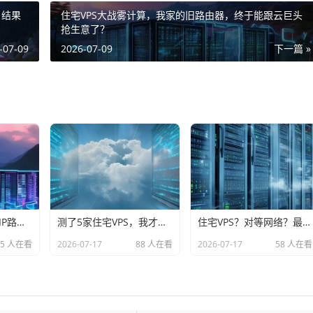
，结果
住宅VPS大战雾计算，我家的旧路由器，终于能跟云巨头
抢生意了？
-07-09
2026-07-09
下一篇 »
住宅VPS测了3天，IP路由的坑我替你们踩平了
测了5家住宅VPS，我才发现家宽IP的水比想象的深
住宅VPS？对等网络？最近这俩词儿快把我头搞炸了
55 人在看
2026-07-17
88 人在看
2026-07-17
58 人在看