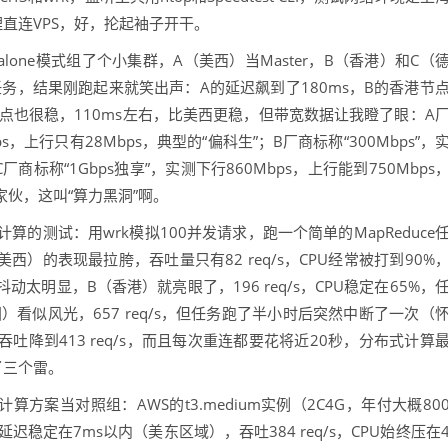
直连VPS，好，抡起袖子开干。
ndalone模式组了个小集群，A（美西）当Master，B（香港）和C（
unt任务，结果刚跑起来就笑出声：A的延迟飙到了180ms，B的香港节
节点也很稳，110ms左右，比美西更稳，但带宽数据让我瞪了眼：A
s，上行只有28Mbps，典型的“偏科生”；B厂商标称“300Mbps”，
厂商标称“1Gbps独享”，实测下行860Mbps，上行能到750Mbps
家伙，这叫“算力黑洞”啊。
算的测试：用wrk模拟100并发请求，跑一个简单的MapReduce
）的表现最拉胯，吞吐量只有82 req/s，CPU经常被打到90%
明显，B（香港）就亮眼了，196 req/s，CPU稳定在65%，
看似风光，657 req/s，但任务跑了半小时后突然中断了一次（
吐降到413 req/s，而且每次重连都要花将近20秒，分布式计算
了三个雷。
算方案当对照组：AWS的t3.medium实例（2C4G，年付大概80
稳定在7ms以内（美东区域），吞吐384 req/s，CPU始终压在