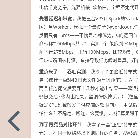
电信千兆宽带，光猫桥接+软路由，全程不走代理
先看延迟和带宽
，我把三台VPS用Spark的Sta
国）当Worker，模拟一个最简单的wordco
反而只有15ms——不愧是地缘优势，C的德国
商标称“100Mbps共享”，实测下行能跑到94Mbp
测下行275Mbps，上行130Mbps，比较均衡；C
但CPU瞬间被打满，直接导致任务超时重算，好
重点来了——吞吐实测
，我换了个更贴近分布式计
务（统计一篇5MB日志文件的单词频率），A（美西
而且任务提交后要等十几秒才能出结果——延迟抖动太
务提交后3秒内出结果，丝滑得像德芙，C（德国）
疑是CPU过载触发了供应商的软限制），重试后吞
怕什么？不稳定、断连、恢复慢，C这把算是踩
到了跟竞品对比环节
，我拿了一套“正经”分布式计
元），在同一网络环境下跑同样的任务，AWS的延迟