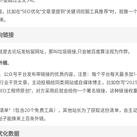
不要超过全文5%。
，比如在“SEO优化”文章里提到“关键词挖掘工具推荐”时，就做一
来。
向链接
就是去论坛发帖留网址，那叫垃圾链接,只会被百度算法视为作弊。
外链
。
、公众号平台发布带链接的优质内容，注意：每个平台每天最多加1
行业干货文章，主动投稿给同类网站或自媒体博主，比如你写“202
司SEO工程师原创”，对方采用后就会给你一个署名链接，这种链接权
工具清单”（包含20个免费工具），其他站长为了获取这份清单，会主
条帖子能换来上百条外链。
优化数据