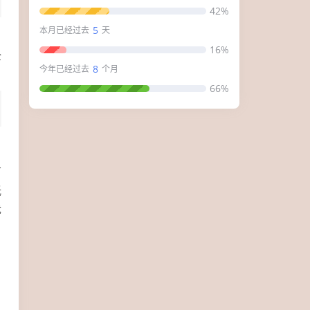
42%
5
本月已经过去
天
，
16%
全
8
今年已经过去
个月
66%
百
低
优