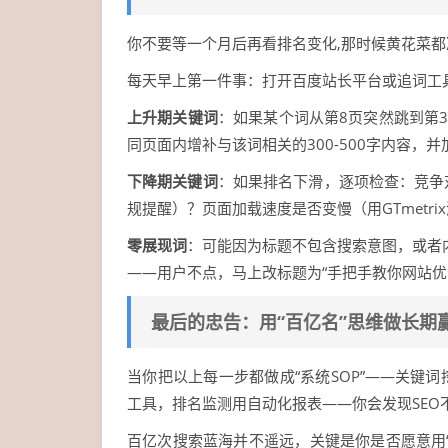
你不要等一个月后再看排名变化,那时候黄花菜都
每天早上第一件事：打开百度站长平台或追词工
上升期关键词
：如果某个词从第8页突然跳到第
同页面内增补与该词相关的300-500字内容，并
下降期关键词
：如果排名下滑，逐项检查：竞争
规提醒）？页面加载速度是否变慢（用GTmetr
零展现词
：可能因为标题不包含搜索意图，或者内
——用户不点，马上改标题为“手把手教你网站优
最后的忠告：用“百亿名”思维做长期
当你把以上每一步都做成“系统SOP”——关键
工具，排名监测用自动化报表——你会发现SEO
百亿次搜索蓝海并不遥远，关键是你是否愿意用