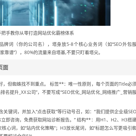
手把手教你从零打造网站优化霸榜体系
个品牌词（你的公司名），塔身放5-8个核心业务词（如“SEO外包
哪家靠谱”），80%的流量来自塔基,不要只盯着塔尖。
页面
但蜘蛛找不到重点。 标签**：唯一性原则，每个页面的Title必
名提升_XX公司”，不要写成“SEO优化_网站优化_网络推广_营销
包含关键词，并加入“点击获取”等行动号召，如：“我们提供企业级SE
即咨询，免费获取网站诊断报告。” 结构**：用H1、H2、H3搭
次核心词，如“站内优化策略”；H3放长尾词，如“标题怎么写更吸引