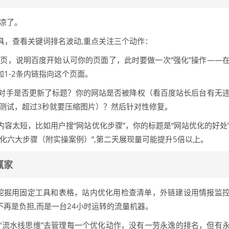
凉了。
具，查看关键词排名波动,重点关注三个动作：
3页，说明百度开始认可你的页面了，此时要做一次“强化”操作——
加1-2条内链指向这个页面。
对手是否更新了标题？你的网站是否被降权（看百度站长后台有无
ix测试，超过3秒就要压缩图片）？然后针对性修复。
容太短，比如用户搜“网站优化步骤”，你的标题是“网站优化的好处
化六大步骤（附实操案例）”,第二天展现量可能提升5倍以上。
赢家
词挖掘用固定工具和表格，站内优化用检查清单，外链建设用情报监
不再是负担,而是一台24小时运转的流量机器。
“流水线思维”去管理每一个优化动作，没有一劳永逸的排名，但有