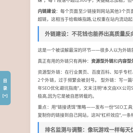
蛛”，每个段落不超过300字，关键概念加粗，但
内链建设
：每个页面至少链接到网站其他3个页面
超链，这相当于给蜘蛛指路,让权重在站内流动起
外链建设：不花钱也能养出高质量反
这是一个被误解最深的环节——很多人以为外链
真正有用的外链只有两种：
资源型外链
和
内容型
资源型外链：在行业黄页、百度百科、知乎专栏
2个外链，过于频繁会被封号。 型外链：写一篇
目
年SEO优化避坑指南”，文末注明“本文由XX公
录
[+]
极高,因为它是被自愿转载的。
重点：用“链接诱饵”策略——发布一份“SEO
复制你的链接到自己网站，这叫“杠杆效应”,一
排名监测与调整：像玩游戏一样每天