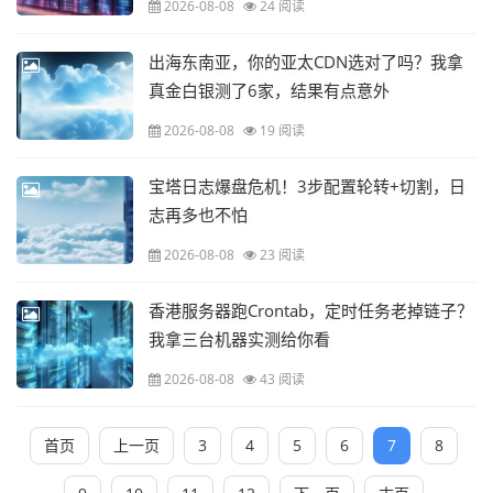
2026-08-08
24 阅读
出海东南亚，你的亚太CDN选对了吗？我拿
真金白银测了6家，结果有点意外
2026-08-08
19 阅读
宝塔日志爆盘危机！3步配置轮转+切割，日
志再多也不怕
2026-08-08
23 阅读
香港服务器跑Crontab，定时任务老掉链子？
我拿三台机器实测给你看
2026-08-08
43 阅读
首页
上一页
3
4
5
6
7
8