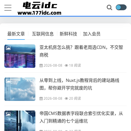
最新文章
互联网信息
新鲜科技
加入会员
亚太机房怎么挑？跟着老周选CDN，不交智
商税
2026-08-08
18 阅读
从零到上线，Nuxt.js教程背后的建站路线
图，帮你避开学完就废的坑
2026-08-08
20 阅读
帝国CMS数据表字段联合索引优化实录，从
入门到精通的七个运维坑