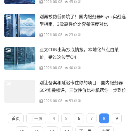
2026-08-08
45 阅读
别再被伪低价坑了！国内服务器Rsync实战选
型指南，3款高性价比套餐深度对比
2026-08-08
23 阅读
亚太CDN出海抄底情报，本地化节点白菜
价，错过这波等Q4
2026-08-08
40 阅读
别让备案和延迟卡住你的项目—国内服务器
SCP实操横评，三款性价比神机帮你一步到位
2026-08-08
53 阅读
首页
上一页
4
5
6
7
8
9