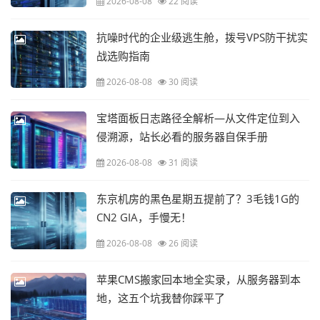
2026-08-08
22 阅读
抗噪时代的企业级逃生舱，拨号VPS防干扰实
战选购指南
2026-08-08
30 阅读
宝塔面板日志路径全解析—从文件定位到入
侵溯源，站长必看的服务器自保手册
2026-08-08
31 阅读
东京机房的黑色星期五提前了？3毛钱1G的
CN2 GIA，手慢无！
2026-08-08
26 阅读
苹果CMS搬家回本地全实录，从服务器到本
地，这五个坑我替你踩平了